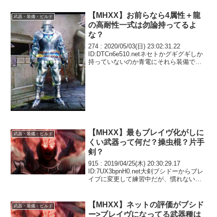
【MHXX】お前らなら4属性＋龍
武器・装備・ビルド
の高耐性一式は勿論持ってるよ
な？
274 : 2020/05/03(日) 23:02:31.22
ID:DTCn6e510.netネセトかグギグギしか
持っていないのか青電にそれら装備でや
ってきて案の定がごとく溶けてく野良の
人たちを見ると脱力しながらむしろ和む
領域に来た277...
【MHXX】最もブレイヴ化がしに
武器・装備・ビルド
くい武器って何だ？操虫棍？片手
剣？
915 : 2019/04/25(木) 20:30:29.17
ID:7UX3bpnH0.net大剣ブシドーからブレ
イブに変更して練習中だが、慣れないと
被弾が多すぎる。ブレイブになるまでが
火力がなさすぎ。回避性能から安定する
のがブシドーかな...
【MHXX】ネットの評価がブシド
武器・装備・ビルド
ー>ブレイヴになってる武器種は