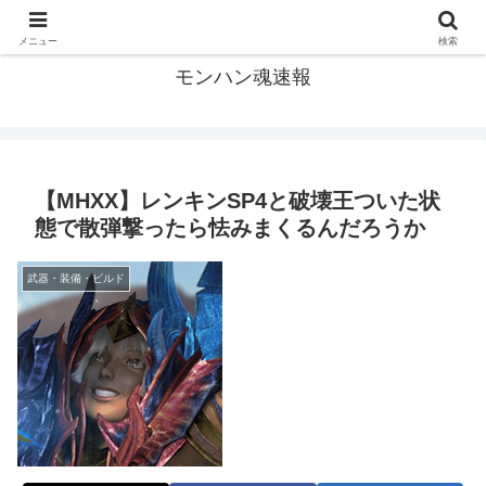
モンハン関連の情報まとめ
メニュー
検索
モンハン魂速報
【MHXX】レンキンSP4と破壊王ついた状
態で散弾撃ったら怯みまくるんだろうか
武器・装備・ビルド