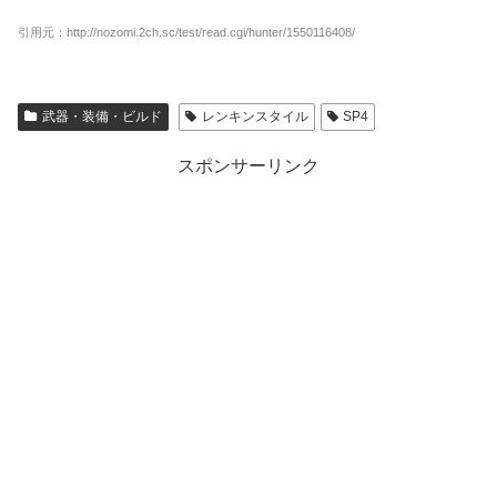
引用元：http://nozomi.2ch.sc/test/read.cgi/hunter/1550116408/
武器・装備・ビルド
レンキンスタイル
SP4
スポンサーリンク