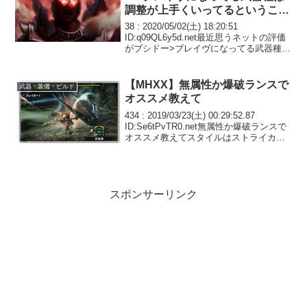
調整が上手くいってるということ
なのかもしれない
38 : 2020/05/02(土) 18:20:51
ID:q09QL6y5d.net最近思うネットの評価
がブシドー>ブレイヴになってる武器種は
調整が上手くいってるということなのか
もしれない39 : 2020/05/02(土) 18:48...
【MHXX】無属性か爆破ランスで
武器・装備・ビルド
オススメ教えて
434 : 2019/03/23(土) 00:29:52.87
ID:Se6tPvTR0.net無属性か爆破ランスで
オススメ教えてスタイルはストライカー
435 : 2019/03/23(土) 00:36:26.70
ID:bch3P0mr0...
スポンサーリンク