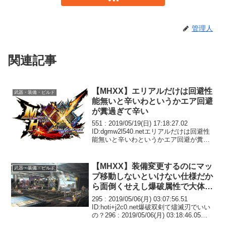
管理人
関連記事
【MHXX】エリアルだけは回避性
武器・装備・ビルド
能無いと辛いわというかエア回避
が糞過ぎて辛い
551 : 2019/05/19(日) 17:18:27.02
ID:dgmw2l540.netエリアルだけは回避性
能無いと辛いわというかエア回避が糞過
ぎて辛い552 : 2019/05/19(日) 17:21:41.90
ID:G/rDA...
【MHXX】装備変更するのにマッ
武器・装備・ビルド
プ移動しないといけない仕様だか
ら面倒くせえし爆破属性で大体や
ってるわ
295 : 2019/05/06(月) 03:07:56.51
ID:hoti+j2c0.net爆破双剣て燼滅刃でいい
の？296 : 2019/05/06(月) 03:18:46.05
ID:OCCFruUJ0.netいいよ305 : 20...