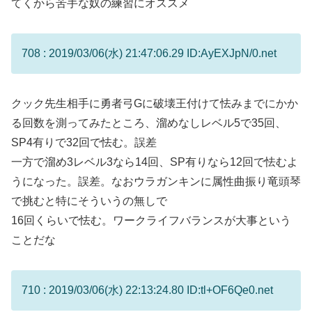
てくから苦手な奴の練習にオススメ
708 : 2019/03/06(水) 21:47:06.29 ID:AyEXJpN/0.net
クック先生相手に勇者弓Gに破壊王付けて怯みまでにかか
る回数を測ってみたところ、溜めなしレベル5で35回、
SP4有りで32回で怯む。誤差
一方で溜め3レベル3なら14回、SP有りなら12回で怯むよ
うになった。誤差。なおウラガンキンに属性曲振り竜頭琴
で挑むと特にそういうの無しで
16回くらいで怯む。ワークライフバランスが大事という
ことだな
710 : 2019/03/06(水) 22:13:24.80 ID:tl+OF6Qe0.net