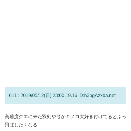
611 : 2019/05/12(日) 23:00:19.16 ID:h3pgAzxba.net
高難度クエに来た双剣や弓がキノコ大好き付けてるとぶっ
飛ばしたくなる