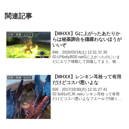
関連記事
【MHXX】Gに上がったあたりか
武器・装備・ビルド
らは秘薬調合を躊躇わないほうが
いいぞ
846 : 2020/03/14(土) 12:51:37.30
ID:LP6n6yBD0.netGに上がったのにいま
だにエリア移動して回復してまう。猫が
タゲられてるときじゃないとおちおち回
復もできない。マルチではさすがにそん
なことしないけど...
【MHXX】レンキン耳栓って有用
武器・装備・ビルド
だけどコスパ悪いよな
826 : 2017/10/30(月) 12:31:27.41
ID:3o91xICJK.netレンキン耳栓って有用
だけどコスパ悪いよなフエールで5個くら
いはストック出来たら良かったのに気合
い玉とか狩技砥石で狩技ゲージ溜めて絶
対回避で良いよ...