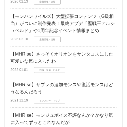
2026.02.13
最新情報・速報
【モンハンワイルズ】大型拡張コンテンツ（G級相
当）がついに制作発表！最終アプデ「歴戦王アルシ
ュベルド」や1周年記念イベント情報まとめ
2026.02.10
最新情報・速報
【MHRise】さっそくオリオンをサンタコスにした
可愛いな気に入ったわ
2022.01.01
武器・装備・ビルド
【MHRise】サブレの追加モンスや復活モンスはど
うなるんだろう
2021.12.19
モンスター・マップ
【MHRise】モンジュボイス不評なんか？かなり気
に入ってずっとこれなんだが