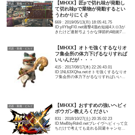
【MHXX】匠pで切れ味が発動し
武器・装備・ビルド
て切れ味pで業物が発動するとい
うわかりにくさ
669 : 2019/05/13(月) 18:05:41.75
ID:yIlYbgFI0.net痛撃4溜め短縮4スロ3が
きたけど連射弓ようかな弾節約4砲術7以
上スロ3とかきてくれるといいんだがいつ
になるのやら。670 : 2019/05/1...
【MHXX】オトモ強くするなりオ
武器・装備・ビルド
フ集会所の体力下げるなりすれば
いいんだが・・・
415 : 2017/08/17(木) 22:26:43.01
ID:1NL63XQha.netオトモ強くするなりオ
フ集会所の体力下がるなりすればいいん
だが、頑なに4人タコ殴りマルチさせたい
んだろなまあマイナーモンスは4人集まら
ないのがデフ...
【MHXX】おすすめの強いヘビィ
武器・装備・ビルド
ボウガン教えろください
831 : 2018/10/27(土) 20:35:02.23
ID:MwBbyRdn0.netブレイヴヘビィって立
ちだけで考えても走れる回避キャンセル
撃ちと滅茶苦茶な性能してんだよな…こ