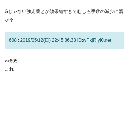
Gじゃない強走薬とか効果短すぎてむしろ手数の減少に繋
がる
608 : 2019/05/12(日) 22:45:36.38 ID:wPkjRlyl0.net
>>605
これ