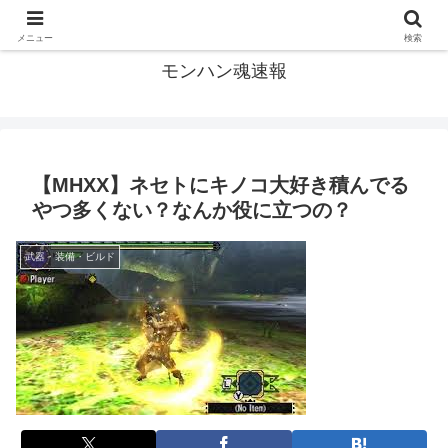
モンハン関連の情報まとめ
メニュー
検索
モンハン魂速報
【MHXX】ネセトにキノコ大好き積んでる
やつ多くない？なんか役に立つの？
武器・装備・ビルド