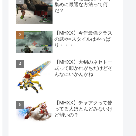
集めに最適な方法って何
だ？
【MHXX】今作最強クラス
の武器×スタイルはやっぱ
り・・・
【MHXX】大剣のネセト一
式って叩かれがちだけどそ
んなにいかんかね
【MHXX】チャアクって使
ってる人ほとんどみないけ
ど弱いの？