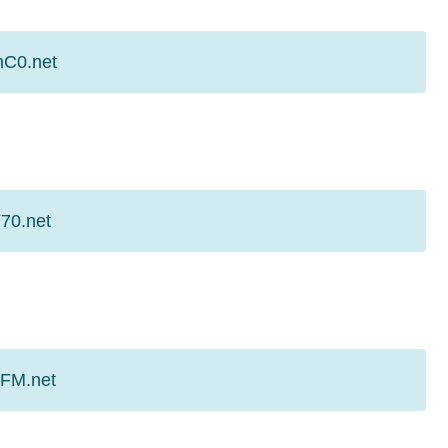
nC0.net
70.net
jFM.net