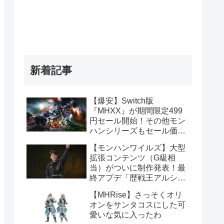
新着記事
【爆安】Switch版
『MHXX』が期間限定499
円セール開始！その他モン
ハンシリーズもセール価格
販売！！
【モンハンワイルズ】大型
拡張コンテンツ（G級相
当）がついに制作発表！最
終アプデ「歴戦王アルシュ
ベルド」や1周年記念イベ
【MHRise】さっそくオリ
ント情報まとめ
オンをサンタコスにした可
愛いな気に入ったわ