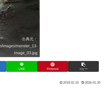
出典元：
sp/images/monster_13-
image_03.jpg
LINE
Pinterest
コピー
2019.02.10
2026.01.20