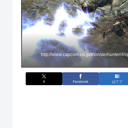
http://www.capcom.co.jp/monsterhunter/4/
X
Facebook
はてブ