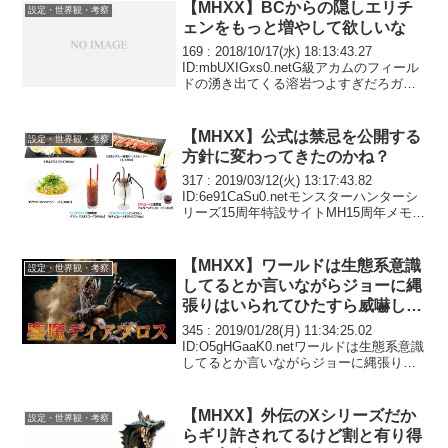
【MHXX】BCからの隠しエリチ
設定・世界観・考察
ェンをもっと増やして欲しいな
169 : 2018/10/17(水) 18:13:43.27
ID:mbUXIGxs0.netG級アカムのフィール
ドの湧き出てくる溶岩つよすぎだろガン
なーだと一撃170 : 2018/10/17(水)
18:18:29.26 ID:j9/...
【MHXX】公式は禁忌を公開する
設定・世界観・考察
方針に変わってきたのかね？
317 : 2019/03/12(火) 13:17:43.82
ID:6e91CaSu0.netモンスターハンターシ
リーズ15周年特設サイトMH15周年メモリ
アルムービーをようつべで視聴可能。皆
は、ドコからモンハンを始めたかな？ツ
イッターで...
【MHXX】ワールドは生態系意識
設定・世界観・考察
してるとか言いながらジョーに縄
張りはいられてひたすら威嚇して
るディアブロス見て悲しくなった
345 : 2019/01/28(月) 11:34:25.02
ID:O5gHGaaK0.netワールドは生態系意識
してるとか言いながらジョーに縄張りは
いられて攻撃されてるのにただひたすら
威嚇してるだけのディアブロス見て悲し
くなった。２つ名...
【MHXX】外伝のXシリーズだか
設定・世界観・考察
らギリ許されてるけど割と有り得