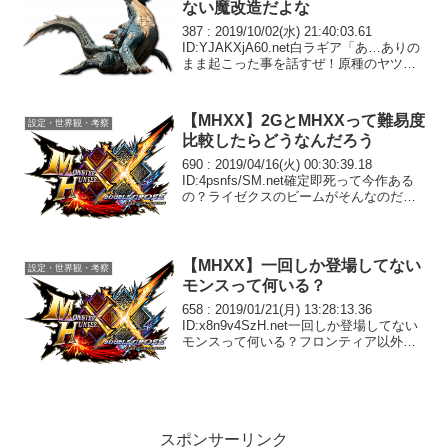
ない魔改造だよな
387 : 2019/10/02(水) 21:40:03.61
ID:YJAKXjA60.net白ラギア「あ…ありの
まま起こった事を話すぜ！原種のヤツがX
シリーズに登板したと思ったらおれ以上
に陸に適応した上に魔法使いになってい
たな…何を言っ...
【MHXX】2GとMHXXって難易度
設定・世界観・考察
比較したらどうなんだろう
690 : 2019/04/16(火) 00:30:39.18
ID:4psnfs/SM.net確定即死って今作ある
の？ライゼクスのビームがそんなのだっ
た気はするけど他にあった？692 :
2019/04/16(火) 00:59:23.55...
【MHXX】一回しか登場してない
設定・世界観・考察
モンスって何いる？
658 : 2019/01/21(月) 13:28:13.36
ID:x8n9v4SzH.net一回しか登場してない
モンスって何いる？フロンティア以外で
659 : 2019/01/21(月) 13:31:54.08
ID:S/YvUpuDM...
スポンサーリンク