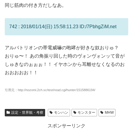
同じ筋肉の付き方だしなあ。
742 : 2018/01/14(日) 15:58:11.23 ID:/7PbhgZiM.net
アルバトリオンの帯電威嚇の咆哮が好きな奴おりゅ？
おりゅ〜！ あの角振り回した時のヴォンヴォンッて音が
しゅきなのぉぉぉ！！ イヤホンから耳離せなくなるのお
おおおおお！！
引用元：http://nozomi.2ch.sc/test/read.cgi/hunter/1515886194/
設定・世界観・考察
モンハン
モンスター
MHW
スポンサーリンク