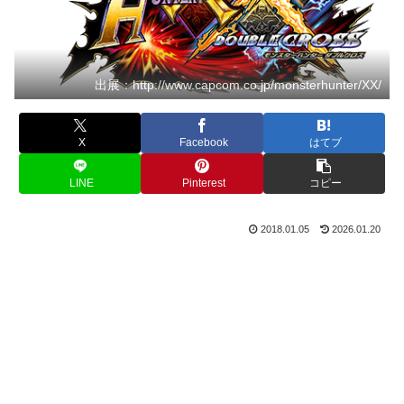
出展：http://www.capcom.co.jp/monsterhunter/XX/
X
Facebook
はてブ
LINE
Pinterest
コピー
2018.01.05
2026.01.20