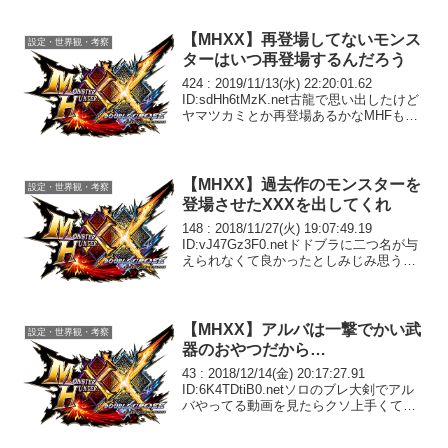
【MHXX】再登場してないモンス
設定・世界観・考察
ターはいつ再登場するんだろう
424 : 2019/11/13(水) 22:20:01.62
ID:sdHh6tMzK.net古龍で思い出したけど
ヤマツカミとか再登場あるかなMHFもも
うすぐ終了だしあそこ出身のモンスター
は今後こちら側に来るのだろうか436 :
2019...
【MHXX】過去作のモンスターを
設定・世界観・考察
登場させたXXXを出してくれ
148 : 2018/11/27(火) 19:07:49.19
ID:vJ47Gz3F0.netドドブラに二つ名が与
えられなくて良かったとしみじみ思う今
日この頃正直セルレよりも嫌い149 :
2018/11/27(火) 19:09:45.5...
【MHXX】アルバは一撃でかい武
設定・世界観・考察
器のおやつだから…
43 : 2018/12/14(金) 20:17:27.91
ID:6K4TDtiB0.netソロのブレ大剣でアル
バやってる動画を見たらクソ上手くてび
っくりしたわ頭を的確に狙ってすげぇと
思った44 : 2018/12/14(金) 20:44...