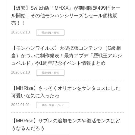
【爆安】Switch版『MHXX』が期間限定499円セー
ル開始！その他モンハンシリーズもセール価格販
売！！
2026.02.13
最新情報・速報
【モンハンワイルズ】大型拡張コンテンツ（G級相
当）がついに制作発表！最終アプデ「歴戦王アルシ
ュベルド」や1周年記念イベント情報まとめ
2026.02.10
最新情報・速報
【MHRise】さっそくオリオンをサンタコスにした
可愛いな気に入ったわ
2022.01.01
武器・装備・ビルド
【MHRise】サブレの追加モンスや復活モンスはど
うなるんだろう