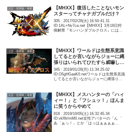
【MHXX】復活したことないモン
設定・世界観・考察
スターってチャナガブルだけ？
305 : 2017/02/28(火) 16:50:41.31
ID:1AL+Nv7ca.net【MHXX】3月18日狩
猟解禁『モンハンダブルクロス』には多
くの復活モンスターが登場！ラオシャン
ロン、グラビモス、バサルモス、ネルス
キュラ、ババ...
【MHXX】ワールドは生態系意識
設定・世界観・考察
してるとか言いながらジョーに縄
張りはいられてひたすら威嚇して
るディアブロス見て悲しくなった
345 : 2019/01/28(月) 11:34:25.02
ID:O5gHGaaK0.netワールドは生態系意識
してるとか言いながらジョーに縄張りは
いられて攻撃されてるのにただひたすら
威嚇してるだけのディアブロス見て悲し
くなった。２つ名...
【MHXX】メスハンターの「ハィ
設定・世界観・考察
ィー！」と「フシュッ！」ほんま
に笑うからやめて
818 : 2019/10/05(土) 16:32:45.34
ID:vkf8r/mM0.net女性アバターの「ん゛
あ゛ぁっ！」とか「はっはぁぁぁぁ
ん///」みたいな声設定のやつオンライン