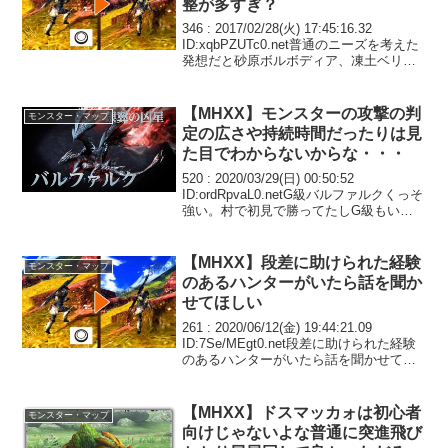
整が多すぎ？
346 : 2017/02/28(火) 17:45:16.32
ID:xqbPZUTc0.net普通のニーズを考えた
発想だと砂原ボルボディア、凍土ベリオ
ネブラになると思うんだけどなんでそれ
をやらないのか興味あるね349 :
2017/02/...
【MHXX】モンスターの攻撃の判
モンスター・マップ
定の広さや持続時間だったりは見
た目でわからないからな・・・
520 : 2020/03/29(日) 00:50:52
ID:ordRpvaL0.netG級バルファルクくっそ
強い。村で初見で勝ってたしG級もいっ
けかなと思ったら強すぎて無理。隙ない
しなぎ払い強いな。マルチで高ランクの
人達に協力してもらっ...
【MHXX】段差に助けられた経験
モンスター・マップ
のあるハンターがいたら話を聞か
せてほしい
261 : 2020/06/12(金) 19:44:21.09
ID:7Se/MEgt0.net段差に助けられた経験
のあるハンターがいたら話を聞かせてほ
しい264 : 2020/06/12(金) 19:46:23.31
ID:vSMoKnA...
【MHXX】ドスマッカォは初心者
モンスター・マップ
向けじゃないよな普通に突進飛び