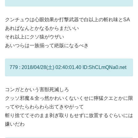
クンチュウは心眼効果か打撃武器で白以上の斬れ味とSA
あればなんとかなるからまだいい
それ以上にクソ猿がウザい
あいつらは一族揃って絶版になるべき
779 : 2018/04/28(土) 02:40:01.40 ID:ShCLmQNa0.net
コンガとかいう害獣死滅しろ
クッソ邪魔＆全っ然かわいくないくせに獰猛クエとかに限
ってやたらわらわら出てきやがって
斬り捨ててそのまま剥ぎ取りもせずに放置するぐらいには
嫌いだわ