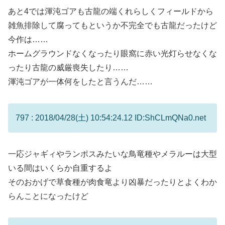
あと4では渾沌ゴアも古龍の端くれらしくフィールドから
雑魚排除して腐ってもというか不完全でも古龍だったけど
今作は……
ホームグラウンドなくなったり眼窩に赤い光灯らせなくな
ったり古龍の威厳喪失したり……
渾沌ゴアが一体何をしたと言うんだ……
797 : 2018/04/28(土) 10:54:24.12 ID:ShCLmQNa0.net
一応ジャギィやランポスみたいな鳥竜種やメラルーは大型
いる間はいくらか自重するよ
そのおかげで草食種が肉食竜より凶暴だったりとよくわか
らんことになったけど