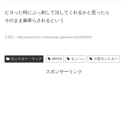
ピヨった時にぶっ刺して治してくれるかと思ったら
そのまま麻痺らされるという
引用元：http://nozomi.2ch.sc/test/read.cgi/hunter/1524097624/
モンスター・マップ
MHXX
モンハン
小型モンスター
スポンサーリンク