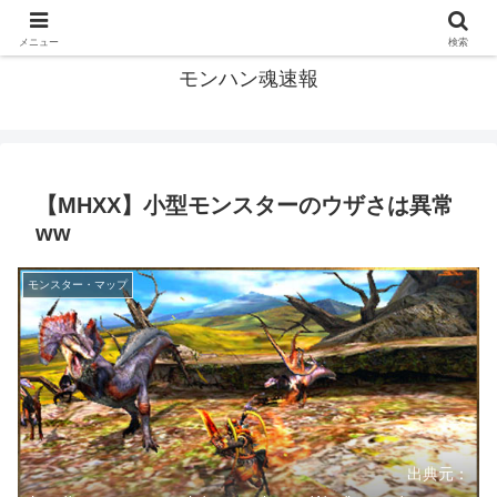
モンハン関連の情報まとめ
メニュー
検索
モンハン魂速報
【MHXX】小型モンスターのウザさは異常
ww
モンスター・マップ
出典元：