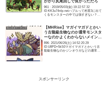
かかり尻尾回しで良かっただろ
961 : 2019/05/03(金) 19:22:57.32
ID:KK3u74nIp.netハプルって村星3に出て
くるモンスターの中では強すぎない？昔
は看板モンスターの少し前に出てくるイ
メージだったけど963 : 2019/05/03(...
【MHRise】マガイマガドとかい
モンスター・マップ
う古龍級生物なのか通常モンスタ
ーなのかよくわからないメインモ
ンスター
896: 2021/06/26(土) 14:52:20.29
ID:U8PD+5kS0マガイマガドとかいう古
龍級生物なのかジンオウガなどの通常モ
ンスターなのかよくわからないメインモ
ンスター縄張り争いが手抜きすぎて見方
によっては古龍共と肩並べ...
スポンサーリンク