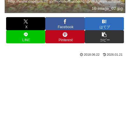
http://www.capcom.co.jp/monsterhunter/4/sp/images/monster_
16-image_02.jpg
X
Facebook
はてブ
LINE
Pinterest
コピー
2018.06.22
2026.01.21