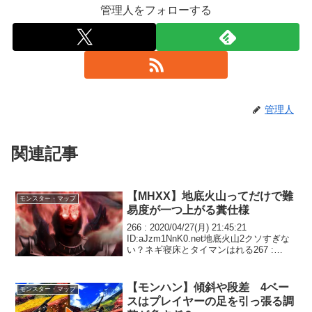
管理人をフォローする
管理人
関連記事
【MHXX】地底火山ってだけで難
モンスター・マップ
易度が一つ上がる糞仕様
266 : 2020/04/27(月) 21:45:21
ID:aJzm1NnK0.net地底火山2クソすぎな
い？ネギ寝床とタイマンはれる267 :
2020/04/27(月) 21:46:33
ID:F9fy6Ro2p.net地底火山は全...
【モンハン】傾斜や段差 4ベー
モンスター・マップ
スはプレイヤーの足を引っ張る調