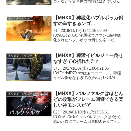
ロくない？集合体恐怖症にはきついわセ
ルレギオスもキモい599 : 2020/06/02(火)
18:25:27 ID:qXJ...
【MHXX】獰猛化ハプルボッカ倒
モンスター・マップ
すの辛すぎるンゴ…
71 : 2018/11/19(月) 11:16:09.99
ID:988/c2HG0.net愚痴でスマンG級獰猛
化されたハプルポッカ倒すの辛スギ。ヤ
ツが潜った、ボマー+火薬術で火力アップ
した爆弾を設置、急いでその設置場所へ
音爆弾。だが、ヤ...
【MHXX】獰猛イビルジョー倒せ
モンスター・マップ
なすぎて心折れたﾁｰﾝ
373 : 2017/10/07(土) 13:04:21.86
ID:IFYHslD70.netはぁーーー、、、獰猛
イビル倒せなすぎて心折れたﾁｰﾝ374 :
2017/10/07(土) 13:08:12.92
ID:1cCD09Nf0.n...
【MHXX】バルファルクはほとん
モンスター・マップ
どの攻撃がフレーム回避できる楽
しい神モンスだぞ
623 : 2019/01/10(木) 17:13:35.61
ID:0oMnDqJc0.netバルファルクはXから
始めた俺にフレーム回避叩き込んてくれ
る先生だわちょっとスパルタだったけど
625 : 2019/01/10(木) 18:58:...