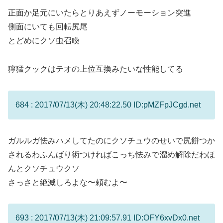
正面か足元にいたらとりあえずノーモーション突進
側面にいても回転尻尾
とどめにクソ虫召喚
獰猛クックはテオの上位互換みたいな性能してる
684 : 2017/07/13(木) 20:48:22.50 ID:pMZFpJCgd.net
ガルルガ怯みハメしてたのにクソチュウのせいで尻餅つか
されるわふんばり術つければこっち怯みで溜め解除だわほ
んとクソチュウクソ
さっさと絶滅しろよな〜頼むよ〜
693 : 2017/07/13(木) 21:09:57.91 ID:OFY6xvDx0.net