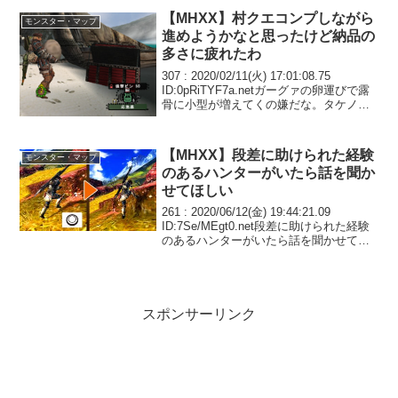
【MHXX】村クエコンプしながら
モンスター・マップ
進めようかなと思ったけど納品の
多さに疲れたわ
307 : 2020/02/11(火) 17:01:08.75
ID:0pRiTYF7a.netガーグァの卵運びで露
骨に小型が増えてくの嫌だな。タケノコ
納品の時は不自然に壁が生えてたし嫌が
らせすぎだろ。311 : 2020/02/11(火)...
【MHXX】段差に助けられた経験
モンスター・マップ
のあるハンターがいたら話を聞か
せてほしい
261 : 2020/06/12(金) 19:44:21.09
ID:7Se/MEgt0.net段差に助けられた経験
のあるハンターがいたら話を聞かせてほ
しい264 : 2020/06/12(金) 19:46:23.31
ID:vSMoKnA...
スポンサーリンク