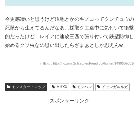
今更感凄いと思うけど沼地とかのキノコってクンチュウの
死骸から生えてるんだなあ…採取クエ途中に気付いて衝撃
的だったけど、レイアに速攻三匹で張り付いて鉄壁防御し
始めるクソ虫なの思い出したらざまぁとしか思えんw
引用元：http://nozomi.2ch.sc/test/read.cgi/hunter/1499589651/
モンスター・マップ
MHXX
モンハン
イャンガルルガ
スポンサーリンク