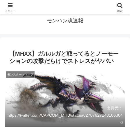
モンハン関連の情報まとめ
メニュー
検索
モンハン魂速報
【MHXX】ガルルガと戦ってるとノーモー
ションの攻撃だらけでストレスがヤバい
モンスター・マップ
出典元：
https://twitter.com/CAPCOM_MHB/status/62707627243106304
0