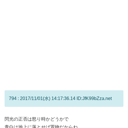
794 : 2017/11/01(水) 14:17:36.14 ID:JfK99bZza.net
閃光の正否は怒り時かどうかで
青白は地上に落とせば置物だからね