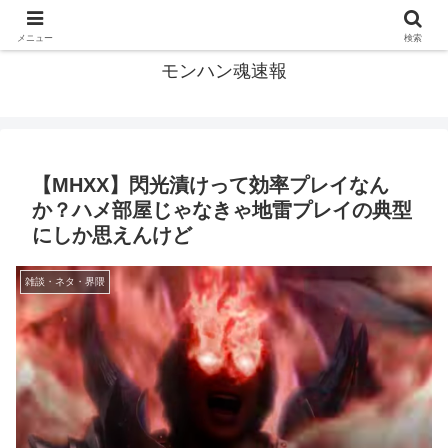
モンハン関連の情報まとめ
メニュー
検索
モンハン魂速報
【MHXX】閃光漬けって効率プレイなん
か？ハメ部屋じゃなきゃ地雷プレイの典型
にしか思えんけど
雑談・ネタ・界隈