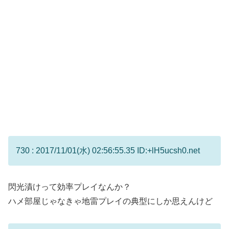
730 : 2017/11/01(水) 02:56:55.35 ID:+lH5ucsh0.net
閃光漬けって効率プレイなんか？
ハメ部屋じゃなきゃ地雷プレイの典型にしか思えんけど