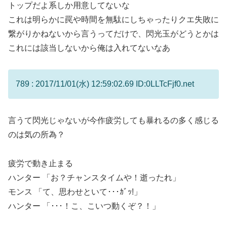
トップだよ系しか用意してないな
これは明らかに罠や時間を無駄にしちゃったりクエ失敗に
繋がりかねないから言うってだけで、閃光玉がどうとかは
これには該当しないから俺は入れてないなあ
789 : 2017/11/01(水) 12:59:02.69 ID:0LLTcFjf0.net
言うて閃光じゃないが今作疲労しても暴れるの多く感じる
のは気の所為？
疲労で動き止まる
ハンター 「お？チャンスタイムや！逝ったれ」
モンス 「て、思わせといて･･･ｶﾞｯ!」
ハンター 「･･･！こ、こいつ動くぞ？！」