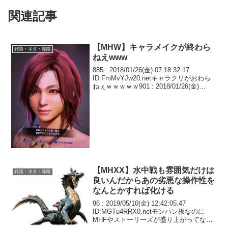
関連記事
【MHW】キャラメイクが終わら
雑談・ネタ・界隈
ねえwww
885 : 2018/01/26(金) 07:18:32.17
ID:FmMvYJw20.netキャラクリがおわら
ねぇｗｗｗｗｗ901 : 2018/01/26(金)
07:20:31.23 ID:grMwGPlq0.net>>885一度
妥...
【MHXX】水中戦も雰囲気だけは
雑談・ネタ・界隈
良いんだからあの劣悪な操作性を
なんとかすれば化ける
96 : 2019/05/10(金) 12:42:05.47
ID:MGTu4RRX0.netモンハン板なのに
MHFやストーリーズが盛り上がってない
のは何でだろうな(察し)97 :