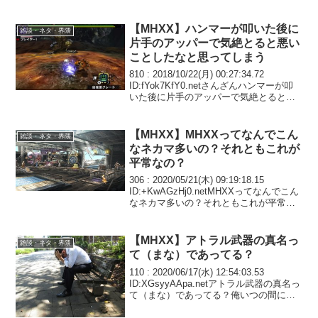
2019/05/10(金) 12:46:27.82 ID:...
【MHXX】ハンマーが叩いた後に
雑談・ネタ・界隈
片手のアッパーで気絶とると悪い
ことしたなと思ってしまう
810 : 2018/10/22(月) 00:27:34.72
ID:fYok7KfY0.netさんざんハンマーが叩
いた後に片手のアッパーで気絶とると悪
いことしたなと思ってしまう811 :
2018/10/22(月) 00:32:34.79...
【MHXX】MHXXってなんでこん
雑談・ネタ・界隈
なネカマ多いの？それともこれが
平常なの？
306 : 2020/05/21(木) 09:19:18.15
ID:+KwAGzHj0.netMHXXってなんでこん
なネカマ多いの？それともこれが平常な
の？307 : 2020/05/21(木) 09:33:30.08
ID:IfxoG3...
【MHXX】アトラル武器の真名っ
雑談・ネタ・界隈
て（まな）であってる？
110 : 2020/06/17(水) 12:54:03.53
ID:XGsyyAApa.netアトラル武器の真名っ
て（まな）であってる？俺いつの間にか
しんめいって読むようになってたわ111 :
2020/06/17(水) 12:59:37...