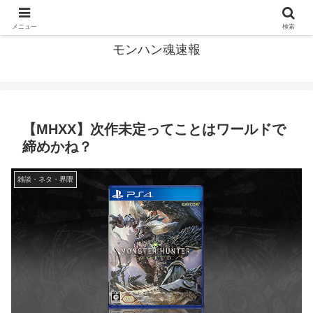
モンハン関連の情報まとめ
メニュー
検索
モンハン魂速報
【MHXX】次作未定ってことはワールドで
締めかね？
雑談・ネタ・界隈