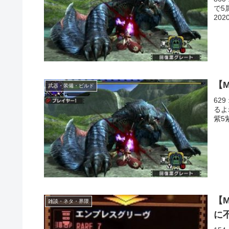
で5
2020
【
武器・装備・ビルド
629
るよ
紫5紫
【
雑談・ネタ・界隈
に