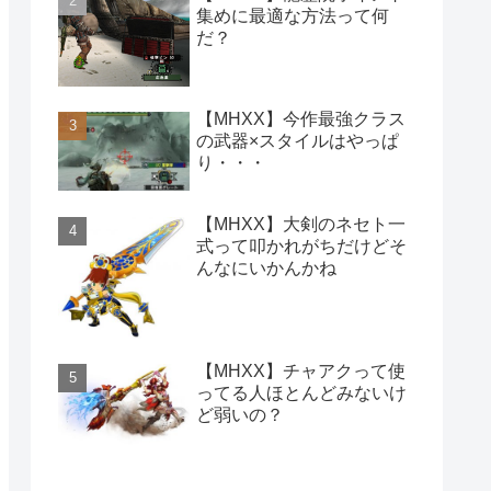
集めに最適な方法って何
だ？
【MHXX】今作最強クラス
の武器×スタイルはやっぱ
り・・・
【MHXX】大剣のネセト一
式って叩かれがちだけどそ
んなにいかんかね
【MHXX】チャアクって使
ってる人ほとんどみないけ
ど弱いの？