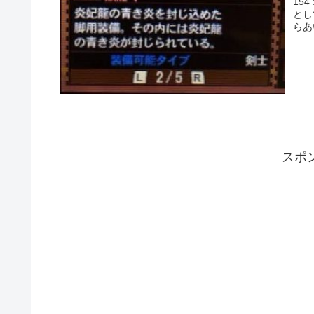
154
として
らあ
スポ