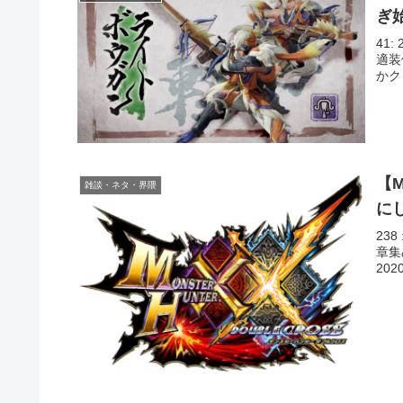
ぎ
41:
適装
かク
【
雑談・ネタ・界隈
に
238
章集
2020