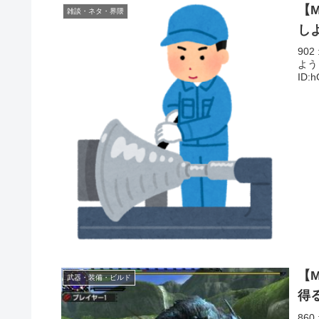
【
雑談・ネタ・界隈
し
902
ようと
ID:
【
武器・装備・ビルド
得
860