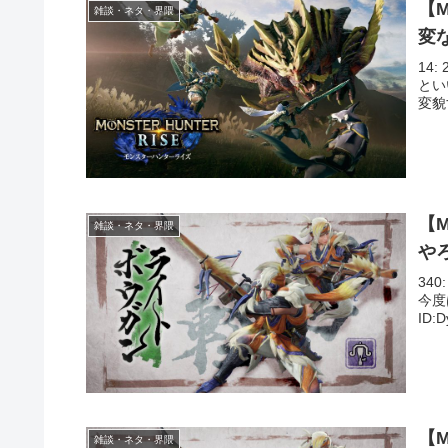
【
雑談・ネタ・界隈
変
14:
とい
変貌す
【
雑談・ネタ・界隈
や
340
今度は
ID:
【
雑談・ネタ・界隈