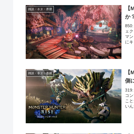
【
雑談・ネタ・界隈
か
850
ェク
マン
にキ
【
雑談・ネタ・界隈
側
319
コン
こと
いん