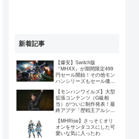
新着記事
【爆安】Switch版
『MHXX』が期間限定499
円セール開始！その他モン
ハンシリーズもセール価格
販売！！
【モンハンワイルズ】大型
拡張コンテンツ（G級相
当）がついに制作発表！最
終アプデ「歴戦王アルシュ
ベルド」や1周年記念イベ
【MHRise】さっそくオリ
ント情報まとめ
オンをサンタコスにした可
愛いな気に入ったわ