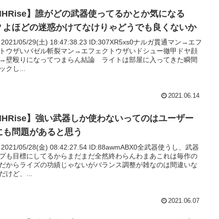
MHRise】誰がどの武器使ってるかとか気になる
？よほどの迷惑かけてなけりゃどうでも良くないか
: 2021/05/29(土) 18:47:38.23 ID:307XR5xs0ナルガ貫通マン→エフ
トウザいバゼル斬裂マン→エフェクトウザいドシュー徹甲ドヤ顔
→壁殴りになってつまらん結論 ライトは部屋に入ってきた瞬間
ックし...
2021.06.14
MHRise】強い武器しか使わないってのはユーザー
にも問題があると思う
: 2021/05/28(金) 08:42:27.54 ID:88awmABX0全武器使うし、武器
プも目標にしてるからまだまだ全然終わらんわまあこれは毎作の
だからライズの功績じゃないがバランス調整が雑なのは間違いな
だけど、...
2021.06.07