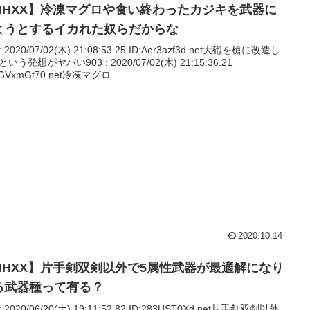
MHXX】冷凍マグロや食い終わったカジキを武器に
ようとするイカれた奴らだからな
 : 2020/07/02(木) 21:08:53.25 ID:Aer3azf3d.net大砲を槍に改造し
いう発想がヤバい903 : 2020/07/02(木) 21:15:36.21
hGVxmGt70.net冷凍マグロ...
2020.10.14
MHXX】片手剣双剣以外で5属性武器が最適解になり
る武器種って有る？
 : 2020/06/20(土) 19:11:52.82 ID:283UST0Xd.net片手剣双剣以外