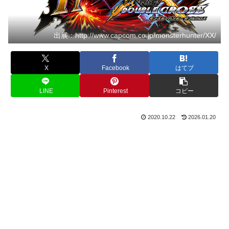
出展：http://www.capcom.co.jp/monsterhunter/XX/
X
Facebook
はてブ
LINE
Pinterest
コピー
2020.10.22
2026.01.20