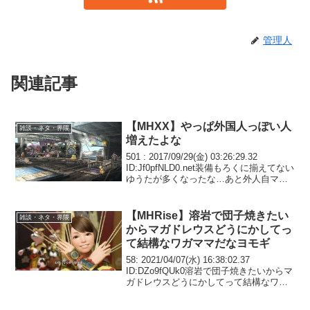
管理人
関連記事
【MHXX】やっぱ外国人っぽい人
雑談・ネタ・界隈
増えたよな
501 : 2017/09/29(金) 03:26:29.32
ID:Jf0pfNLD0.net装備もろくに揃えてない
ゆうたが多くなったな…あと外人自マキ
ついてるの多いなw502 : 2017/09/29(金)
03:33:12.64 ID...
【MHRise】溶岩で団子焼きたい
雑談・ネタ・界隈
からマガドレウスどうにかしてっ
て結構なワガママだなヨモギ
58: 2021/04/07(水) 16:38:02.37
ID:DZo9fQUk0溶岩で団子焼きたいからマ
ガドレウスどうにかしてって結構なワガ
ママだなヨモギ72: 2021/04/07(水)
16:41:20.26 ID:EeJG9I31...