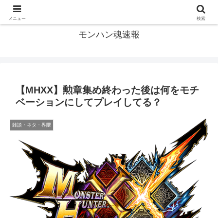
モンハン関連の情報まとめ
メニュー
検索
モンハン魂速報
【MHXX】勲章集め終わった後は何をモチ
ベーションにしてプレイしてる？
雑談・ネタ・界隈