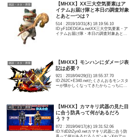
【MHXX】XX三大空気要素はア
雑談・ネタ・界隈
イテムお届け隊と本日の調査対象
とあと一つは？
514 : 2019/10/31(木) 18:19:56.10
ID:yF1DEDGKa.netXX三大空気要素・ア
イテムお届け隊・本日の調査対象あと一
つは？552 : 2019/10/31(木) 22:16:52.58
ID:DSFeSv...
【MHXX】モンハンにダメージ表
雑談・ネタ・界隈
記は必要？
921 : 2018/04/29(日) 18:55:37.70
ID:Z62C+E340.netたくさんおるモンスタ
ーが懐かしくなってきたからこっちに戻
りたいけどモンスターに有効なダメージ
与えてるか確認できないしスキルの自由
度も低いしで面倒...
【MHXX】カマキリ武器の見た目
雑談・ネタ・界隈
に合う防具って何があるだろ
う？？
872 : 2019/04/17(水) 19:31:52.06
ID:YdD2tZyn0.netカマキリ武器に合う防
具って何があるだろうガンキンXやアーテ