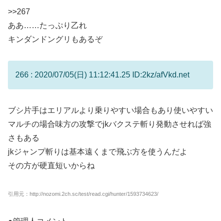
>>267
ああ……たっぷり乙れ
キンダンドングリもあるぞ
266 : 2020/07/05(日) 11:12:41.25 ID:2kz/afVkd.net
ブシ片手はエリアルより乗りやすい場合もあり使いやすい
マルチの場合味方の攻撃でjkバクステ斬り発動させれば強
さもある
jkジャンプ斬りは基本遠くまで飛ぶ方を使うんだよ
その方が硬直短いからね
引用元：http://nozomi.2ch.sc/test/read.cgi/hunter/1593734623/