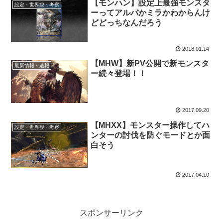
【モンハン】設定上最強モンスタ
設定・世界観・考察
ーってアルバかミラかわからんけ
どどっちなんだろう
2018.01.14
【MHW】新PV公開で新モンスタ
最新情報・速報
ー続々登場！！
2017.09.20
【MHXX】モンスター操作してハ
設定・世界観・考察
ンターの討伐を防ぐモードとか面
白そう
2017.04.10
スポンサーリンク