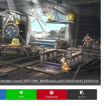
/twitter.com/CAPCOM_MHB/status/852884209412694016
LINE
Pinterest
コピー