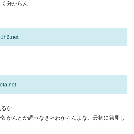
よく分からん
51h6.net
eIa.net
見るな
か効かんとか調べなきゃわからんよな、最初に発見し