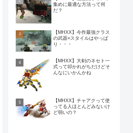
集めに最適な方法って何
だ？
【MHXX】今作最強クラス
の武器×スタイルはやっぱ
り・・・
【MHXX】大剣のネセト一
式って叩かれがちだけどそ
んなにいかんかね
【MHXX】チャアクって使
ってる人ほとんどみないけ
ど弱いの？