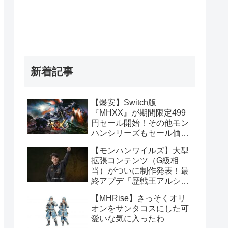
新着記事
【爆安】Switch版
『MHXX』が期間限定499
円セール開始！その他モン
ハンシリーズもセール価格
販売！！
【モンハンワイルズ】大型
拡張コンテンツ（G級相
当）がついに制作発表！最
終アプデ「歴戦王アルシュ
ベルド」や1周年記念イベ
【MHRise】さっそくオリ
ント情報まとめ
オンをサンタコスにした可
愛いな気に入ったわ