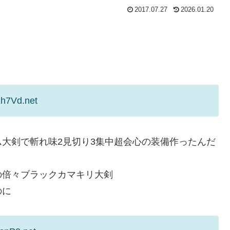
2017.07.27
2026.01.20
Xh7Vd.net
大剣で斬れ味2見切り3集中超会心の装備作ったんだ
の倍々ブラックカマキリ大剣
のに