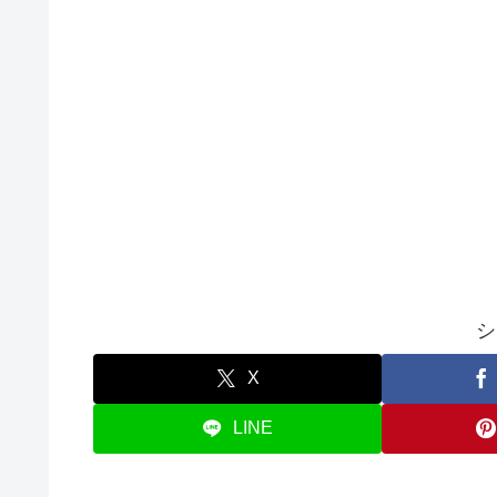
シ
X
LINE