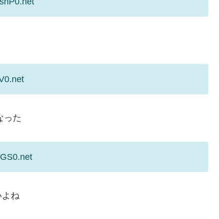
snP0.net
V0.net
なった
FGS0.net
いよね