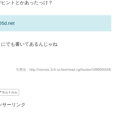
でヒントとかあったっけ？
D5d.net
トにでも書いてあるんじゃね
引用元：http://nozomi.2ch.sc/test/read.cgi/hunter/1499045544/
アカムトルム
ンサーリンク