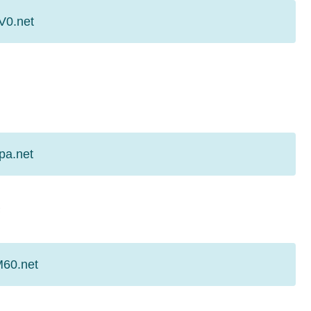
V0.net
pa.net
き
M60.net