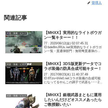
管理人
関連記事
【MHXX】実用的なライトボウガ
武器・装備・ビルド
ン一覧キターー！！
77 : 2020/06/12(金) 02:07:45.31
ID:bde8mJRUx.net実用的なライトボウガ
ン一覧・貫通弾部門：無明弩貫通弾の権
化。貫通銃はこれ一本でいい。・通常弾
部門：真名、地狐弩 、ダオラ真名は通常
弾追加必須だが防...
【MHXX】3DS版更新データでコ
武器・装備・ビルド
ラボ装備の防具合成可能キター！
27 : 2017/08/23(水) 11:40:37.49
ID:8Tzs+bVe0.netコラボ装備の合成可能
になってるやんこの調子で武器も････28
: 2017/08/23(水) 11:43:34.46
ID:9ZD8JgDn0....
【MHXX】銀嶺武器まともに運用
武器・装備・ビルド
したいんだけどオススメあったら
ご教授願いたい