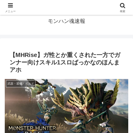
モンハン関連の情報まとめ
メニュー
検索
モンハン魂速報
【MHRise】ガ性とか重くされた一方でガ
ンナー向けスキル1スロばっかなのほんま
アホ
武器・装備・ビルド