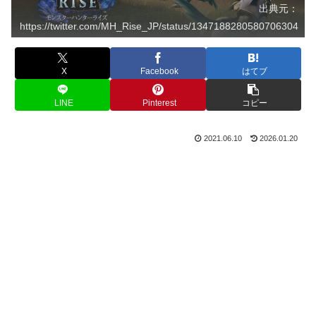
出典元：
https://twitter.com/MH_Rise_JP/status/1347188280580706304
X
Facebook
はてブ
LINE
Pinterest
コピー
2021.06.10
2026.01.20