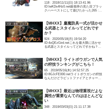
118 : 2018/11/11(日) 18:13:41.96
ID:IwKDs4Hz0.net銀嶺斧の見た目ブラッ
クハーベストにして遊びたかった265 :
2018/11/13(火) 10:31:34.51
ID:KrT+cBfId.ne...
【MHXX】鏖魔防具一式が活かせ
武器・装備・ビルド
る武器とスタイルってどれです
か？
924 : 2020/05/18(月) 19:54:20
ID:4oQEzGird.netこれを最大限に活かせ
る武器とスタイルってどれですかね？回
避性能+2攻撃力UP【大】明鏡止水逆恨み
痛恨会心925 : 2020/05/18(月) 19:...
【MHXX】ライトボウガンで人気
武器・装備・ビルド
の狩技ランキングがこちら！
65 : 2019/05/16(木) 14:52:57.25
ID:8GJcFE000.netライトボウガンの狩技
なんだけどラピットファイアとチャージ
ショットを使いこなしてるハンターいま
す？オレは使い方がよくわからんわ66 :
2019/0...
【MHXX】最近は物理重視だよな
武器・装備・ビルド
属性が重要なんてのはほとんどな
い
348 : 2019/03/03(日) 21:11:17.38