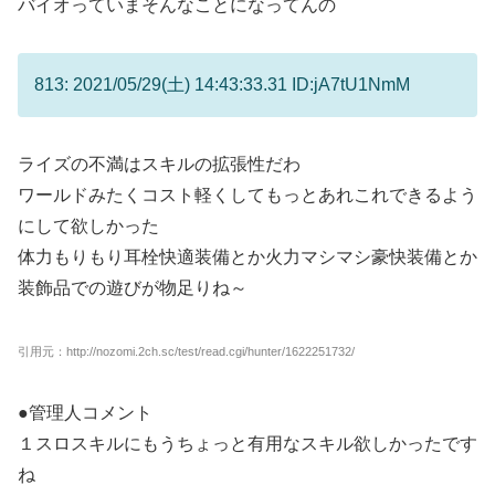
バイオっていまそんなことになってんの
813: 2021/05/29(土) 14:43:33.31 ID:jA7tU1NmM
ライズの不満はスキルの拡張性だわ
ワールドみたくコスト軽くしてもっとあれこれできるよう
にして欲しかった
体力もりもり耳栓快適装備とか火力マシマシ豪快装備とか
装飾品での遊びが物足りね～
引用元：http://nozomi.2ch.sc/test/read.cgi/hunter/1622251732/
●管理人コメント
１スロスキルにもうちょっと有用なスキル欲しかったです
ね