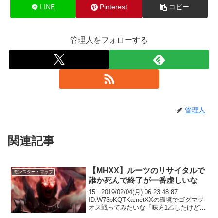
LINE
Pinterest
コピー
管理人をフォローする
管理人
関連記事
【MHXX】ルーツのリサイタルで
モンスター・マップ
誰か死んで終了が一番虚しいな
15 : 2019/02/04(月) 06:23:48.87
ID:W73pKQTKa.netXXの環境でゴグマジ
オス戦ってみたいな「味方1乙したけどだ
いぶ順調だしそろそろ討伐かな？」↓カン