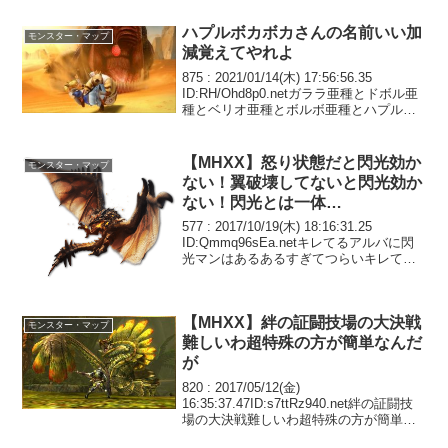
カンカンカン！！（絶望）↓ゆうたAが力
尽きましたゆ...
ハプルボカボカさんの名前いい加
モンスター・マップ
減覚えてやれよ
875 : 2021/01/14(木) 17:56:56.35
ID:RH/Ohd8p0.netガララ亜種とドボル亜
種とベリオ亜種とボルボ亜種とハプルポ
ロロッカはもう存在を抹消して欲しい879
: 2021/01/14(木) 17:59:0...
【MHXX】怒り状態だと閃光効か
モンスター・マップ
ない！翼破壊してないと閃光効か
ない！閃光とは一体…
577 : 2017/10/19(木) 18:16:31.25
ID:Qmmq96sEa.netキレてるアルバに閃
光マンはあるあるすぎてつらいキレてな
いと普通に効くから閃光射程外れたと勘
違いして投げまくるやつよアルバ閃光は
昔からこういう仕様...
【MHXX】絆の証闘技場の大決戦
モンスター・マップ
難しいわ超特殊の方が簡単なんだ
が
820 : 2017/05/12(金)
16:35:37.47ID:s7ttRz940.net絆の証闘技
場の大決戦難しいわ超特殊の方が簡単な
んだが獰猛カネガジャララ本気で氏んで