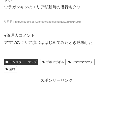
ウラガンキンのエリア移動時の潜行もクソ
引用元：http://nozomi.2ch.sc/test/read.cgi/hunter/1598014295/
●管理人コメント
アマツのクリア演出ははじめてみたとき感動した
モンスター・マップ
ザボアザギル
アマツマガツチ
霊峰
スポンサーリンク