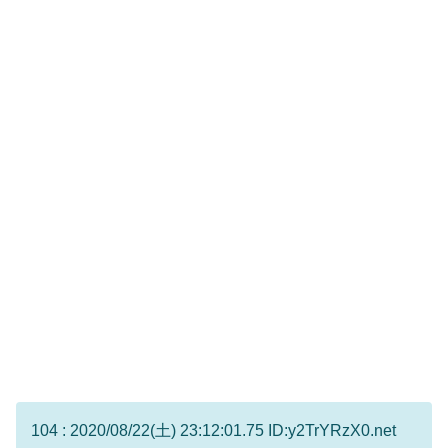
104 : 2020/08/22(土) 23:12:01.75 ID:y2TrYRzX0.net