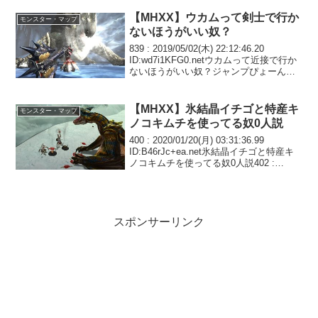
ほしいこいつ獰猛モンスターの中で一番
糞821 : 2017/05...
【MHXX】ウカムって剣士で行か
モンスター・マップ
ないほうがいい奴？
839 : 2019/05/02(木) 22:12:46.20
ID:wd7i1KFG0.netウカムって近接で行か
ないほうがいい奴？ジャンプぴょーんか
らの振り向き氷塊ボーン→突進→潜行と
かばっかで距離離す行動多いわすぐ潜る
わで時間ばかりか...
【MHXX】氷結晶イチゴと特産キ
モンスター・マップ
ノコキムチを使ってる奴0人説
400 : 2020/01/20(月) 03:31:36.99
ID:B46rJc+ea.net氷結晶イチゴと特産キ
ノコキムチを使ってる奴0人説402 :
2020/01/20(月) 07:59:29
ID:/pC8aipNM.netそりゃ...
スポンサーリンク