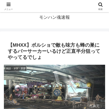
モンハン関連の情報まとめ
メニュー
検索
モンハン魂速報
【MHXX】ボルショで敵も味方も蜂の巣に
するバーサーカーいるけど正直半分狙って
やってるでしょ
雑談・ネタ・界隈
出典元：