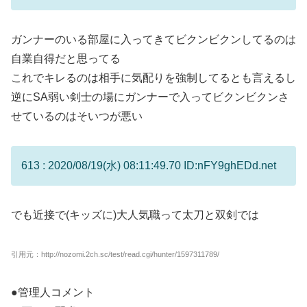
ガンナーのいる部屋に入ってきてビクンビクンしてるのは
自業自得だと思ってる
これでキレるのは相手に気配りを強制してるとも言えるし
逆にSA弱い剣士の場にガンナーで入ってビクンビクンさ
せているのはそいつが悪い
613 : 2020/08/19(水) 08:11:49.70 ID:nFY9ghEDd.net
でも近接で(キッズに)大人気職って太刀と双剣では
引用元：http://nozomi.2ch.sc/test/read.cgi/hunter/1597311789/
●管理人コメント