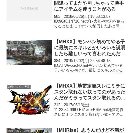
間違ってまたY押しちゃって勝手
にアイテムを使うことがある
583 : 2018/05/26(土) 19:58:13.87
ID:9GtO1N710.netブレ大剣や太刀を使っ
てるとたまにイナシで納刀したあと間違
ってまたY押しちゃって勝手にアイテムを
使うことがあるこないだはガンキンの尻
尾の下でクーラ...
【MHXX】モンハン初めてやる子
雑談・ネタ・界隈
に最初にスキルとかいろいろ説明
したら難しいって言われたんだけ
ど
384 : 2019/12/02(月) 22:54:48.18
ID:AHWwoaxN0.netモンハン初めてやる
子がいるんやけど、最初にスキルとかい
ろいろ説明したら難しいって言われたん
やけど、変に説明しないほうが良かった
んかなとりあえず分...
【MHXX】地雷定義スレにミラに
雑談・ネタ・界隈
スタン取れない奴ってのがあった
んだがミラってスタン取れるの
か？
212 : 2017/05/13(土)
11:23:54.99ID:E41wa+BRM.net地雷定義
スレにミラにスタン取れない奴ってのが
あったんだがミラってスタン取れるの
か？あのふらふら頭を全力で拘束しまく
っても取れるとは思えんしそもそも...
【MHRise】思うんだけど不満が
雑談・ネタ・界隈