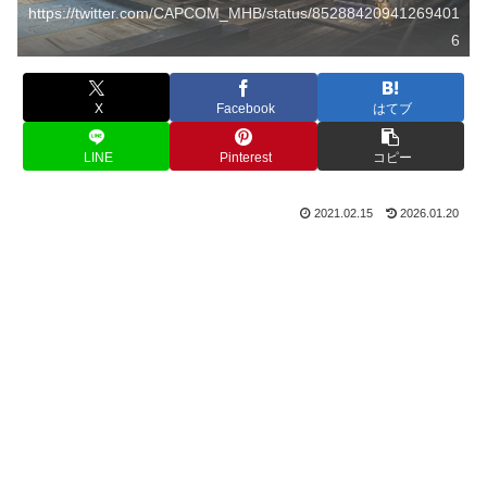
https://twitter.com/CAPCOM_MHB/status/85288420941269401
6
X
Facebook
はてブ
LINE
Pinterest
コピー
2021.02.15
2026.01.20