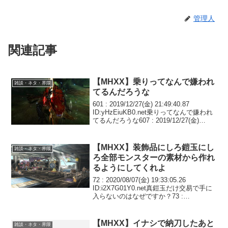
管理人
関連記事
【MHXX】乗りってなんで嫌われ
雑談・ネタ・界隈
てるんだろうな
601 : 2019/12/27(金) 21:49:40.87
ID:yHzEiuKB0.net乗りってなんで嫌われ
てるんだろうな607 : 2019/12/27(金)
23:03:06.91 ID:12PkwJ040.net>>601・
乗...
【MHXX】装飾品にしろ鎧玉にし
雑談・ネタ・界隈
ろ全部モンスターの素材から作れ
るようにしてくれよ
72 : 2020/08/07(金) 19:33:05.26
ID:i2X7G01Y0.net真鎧玉だけ交易で手に
入らないのはなぜですか？73 :
2020/08/07(金) 19:48:42.26
ID:T+/CFGf4a.netプレイヤ...
【MHXX】イナシで納刀したあと
雑談・ネタ・界隈