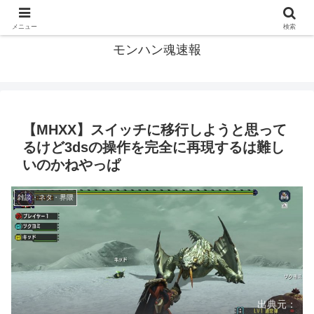
モンハン関連の情報まとめ
メニュー
検索
モンハン魂速報
【MHXX】スイッチに移行しようと思って
るけど3dsの操作を完全に再現するは難し
いのかねやっぱ
雑談・ネタ・界隈
出典元：