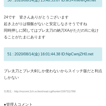
50 : 2020/08/14(金) 15:48:53.07 ID:wS+XveWQM.net
24です 皆さんありがとうございます
起き上がりは猫飯がないと安定しなさそうですね
同時押しに関してはブレ太刀の納刀XAがただのXに化け
ることがたまにあります
51 : 2020/08/14(金) 16:01:44.38 ID:NpCwnjZH0.net
ブレ太刀とブレ大剣しか使わないからスイッチ版だと利点
しかない
引用元：http://nozomi.2ch.sc/test/read.cgi/hunter/1597311789/
●管理人コメント