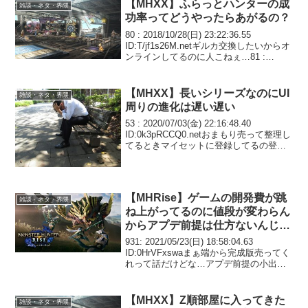
2017/05/12(金) 13...
【MHXX】ふらっとハンターの成
雑談・ネタ・界隈
功率ってどうやったらあがるの？
80 : 2018/10/28(日) 23:22:36.55
ID:T/jf1s26M.netギルカ交換したいからオ
ンラインしてるのに人こねぇ…81 :
2018/10/28(日) 23:26:29.95
ID:Gp7RU/Ln0.net>...
【MHXX】長いシリーズなのにUI
雑談・ネタ・界隈
周りの進化は遅い遅い
53 : 2020/07/03(金) 22:16:48.40
ID:0k3pRCCQ0.netおまもり売って整理し
てるときマイセットに登録してるの登録
してますが売りますか位聞けやまあ思い
出せない時点でたいして重要じゃなかっ
たんだろうけどモヤ...
【MHRise】ゲームの開発費が跳
雑談・ネタ・界隈
ね上がってるのに値段が変わらん
からアプデ前提は仕方ないんじゃ
ないかな
931: 2021/05/23(日) 18:58:04.63
ID:0HrVFxswaまぁ端から完成版売ってく
れって話だけどな…アプデ前提の小出し
小出しは萎えるわ941: 2021/05/23(日)
19:00:18.93 ID:l8RFl...
【MHXX】Z順部屋に入ってきた
雑談・ネタ・界隈