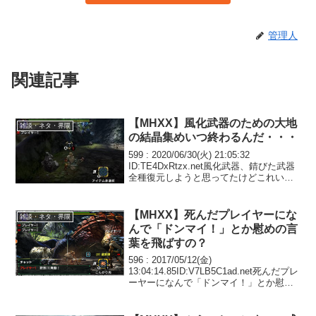
管理人
関連記事
【MHXX】風化武器のための大地
雑談・ネタ・界隈
の結晶集めいつ終わるんだ・・・
599 : 2020/06/30(火) 21:05:32
ID:TE4DxRtzx.net風化武器、錆びた武器
全種復元しようと思ってたけどこれいつ
終わるんや？大剣だけで軽く350は使った
気がするぞ601 : 2020/06/30(火) 21...
【MHXX】死んだプレイヤーにな
雑談・ネタ・界隈
んで「ドンマイ！」とか慰めの言
葉を飛ばすの？
596 : 2017/05/12(金)
13:04:14.85ID:V7LB5C1ad.net死んだプレ
ーヤーになんで「ドンマイ！」とか慰め
の言葉を飛ばすの？ミスしたら糾弾する
のが普通じゃないの？601 :