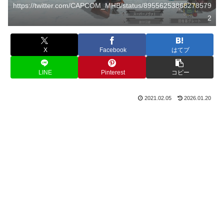
https://twitter.com/CAPCOM_MHB/status/89556253868278579
2
X
Facebook
はてブ
LINE
Pinterest
コピー
2021.02.05
2026.01.20