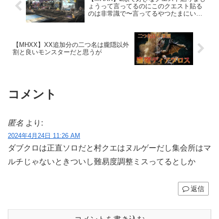
ょうって言ってるのにこのクエスト貼る
のは非常識で〜言ってるやつたまにいる
よな
【MHXX】XX追加分の二つ名は朧隠以外
割と良いモンスターだと思うが
コメント
匿名
より:
2024年4月24日 11:26 AM
ダブクロは正直ソロだと村クエはヌルゲーだし集会所はマ
ルチじゃないときついし難易度調整ミスってるとしか
返信