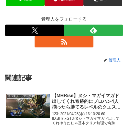
管理人をフォローする
管理人
関連記事
【MHRise】ヌシ・マガイマガド
モンスター・マップ
出してくれ奇跡的にプロハン4人
揃ったら勝てるレベルのクエスト
やりてえんだよ
123: 2021/04/28(水) 16:10:20.60
ID:dH7fxGT3rヌシ・マガイマガド出して
くれゆうたじゃ基本クリア無理で奇跡的
にプロハン4人揃ったら勝てるレベルのク