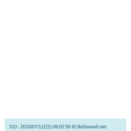
310 : 2020/07/12(日) 09:02:50 ID:tfa5oane0.net