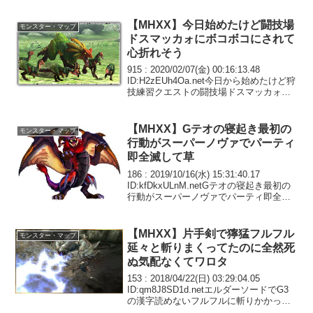
エストやりてえんだよ128:
2021/04/28(水)...
【MHXX】今日始めたけど闘技場
モンスター・マップ
ドスマッカォにボコボコにされて
心折れそう
915 : 2020/02/07(金) 00:16:13.48
ID:H2zEUh4Oa.net今日から始めたけど狩
技練習クエストの闘技場ドスマッカォに
ボコボコにされて心折れそう。十字ボタ
ンで視点クルクルしながらマッカォの動
き追えない。ジャ...
【MHXX】Gテオの寝起き最初の
モンスター・マップ
行動がスーパーノヴァでパーティ
即全滅して草
186 : 2019/10/16(水) 15:31:40.17
ID:kfDkxULnM.netGテオの寝起き最初の
行動がスーパーノヴァでパーティ即全滅
して草どうやって避ければよかったん
や…209 : 2019/10/16(水) 18:42...
【MHXX】片手剣で獰猛フルフル
モンスター・マップ
延々と斬りまくってたのに全然死
ぬ気配なくてワロタ
153 : 2018/04/22(日) 03:29:04.05
ID:qm8J8SD1d.netエルダーソードでG3
の漢字読めないフルフルに斬りかかって
ブレイヴで電撃とかイナシながら35分ぐ