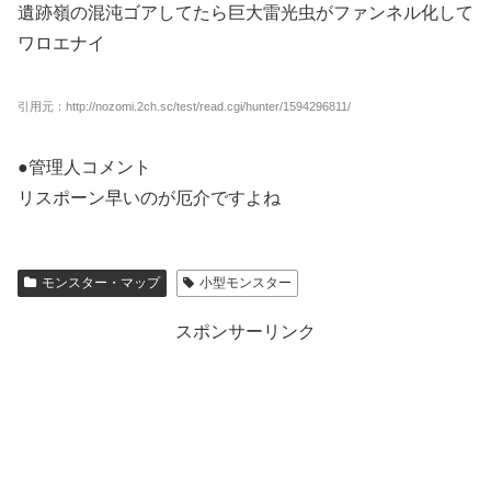
遺跡嶺の混沌ゴアしてたら巨大雷光虫がファンネル化して
ワロエナイ
引用元：http://nozomi.2ch.sc/test/read.cgi/hunter/1594296811/
●管理人コメント
リスポーン早いのが厄介ですよね
モンスター・マップ
小型モンスター
スポンサーリンク