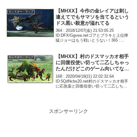
らい延々と斬りまくってたのに全然死ぬ
気配なくてワロ...
【MHXX】今作の金レイアは刺し
モンスター・マップ
違えてでもサマソを当てるという
ドス黒い殺意が溢れてる
364 : 2018/12/07(金) 21:53:05.25
ID:DFX/Ggvea.netゴアとブラキと上位獰
猛ジョーはもう戦いとうない！365 :
2018/12/07(金) 21:54:22.09
ID:kYPZLCpnK.net...
【MHXX】村のドスマッカオ相手
モンスター・マップ
に回復役使い切って二乙しちゃっ
たんだけどこのゲーム向いてな
い？
168 : 2020/04/19(日) 22:02:32.64
ID:5QdNcbs20.net村のドスマッカオ相手
に応急薬と回復役使い切って二乙しちゃ
ったんだけどもしかしてこのゲーム向い
てない？185 : 2020/04/19(日) 22...
スポンサーリンク