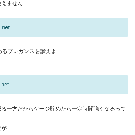
使えません
.net
めるブレガンスを讃えよ
.net
減る一方だからゲージ貯めたら一定時間強くなるって
だが