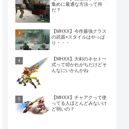
集めに最適な方法って何
だ？
【MHXX】今作最強クラス
の武器×スタイルはやっぱ
り・・・
【MHXX】大剣のネセト一
式って叩かれがちだけどそ
んなにいかんかね
【MHXX】チャアクって使
ってる人ほとんどみないけ
ど弱いの？