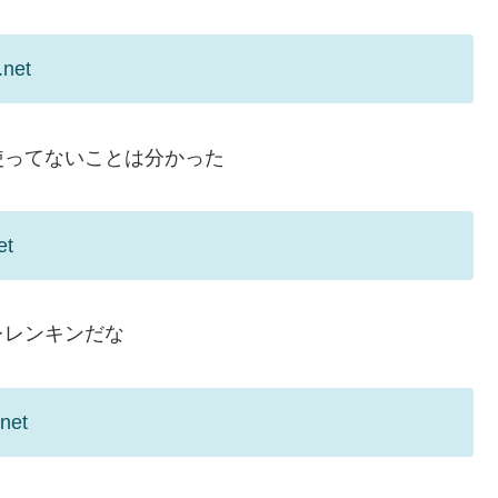
.net
使ってないことは分かった
et
レレンキンだな
net