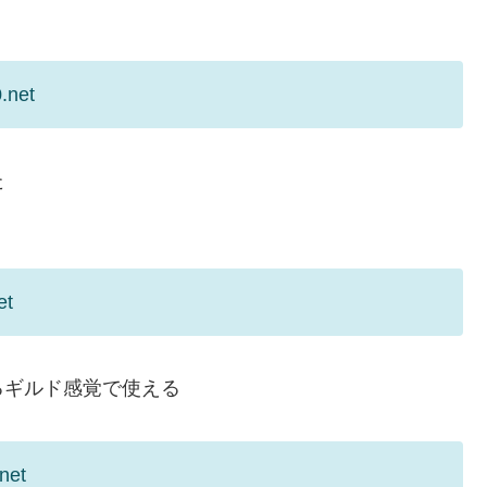
.net
た
et
るギルド感覚で使える
net