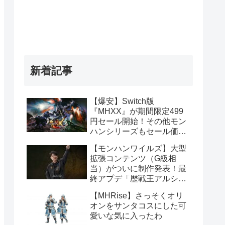
新着記事
【爆安】Switch版
『MHXX』が期間限定499
円セール開始！その他モン
ハンシリーズもセール価格
販売！！
【モンハンワイルズ】大型
拡張コンテンツ（G級相
当）がついに制作発表！最
終アプデ「歴戦王アルシュ
ベルド」や1周年記念イベ
【MHRise】さっそくオリ
ント情報まとめ
オンをサンタコスにした可
愛いな気に入ったわ