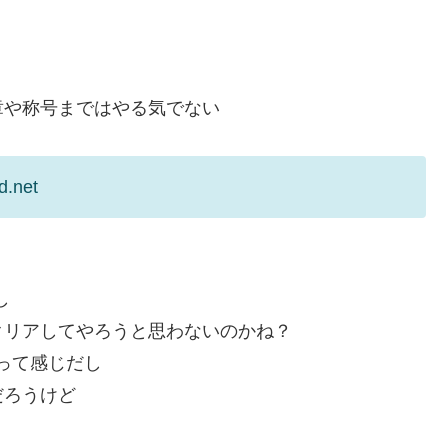
章や称号まではやる気でない
d.net
し
クリアしてやろうと思わないのかね？
って感じだし
だろうけど