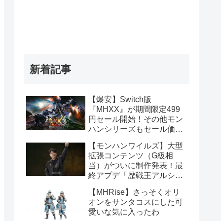
新着記事
【爆安】Switch版
『MHXX』が期間限定499
円セール開始！その他モン
ハンシリーズもセール価格
販売！！
【モンハンワイルズ】大型
拡張コンテンツ（G級相
当）がついに制作発表！最
終アプデ「歴戦王アルシュ
ベルド」や1周年記念イベ
【MHRise】さっそくオリ
ント情報まとめ
オンをサンタコスにした可
愛いな気に入ったわ