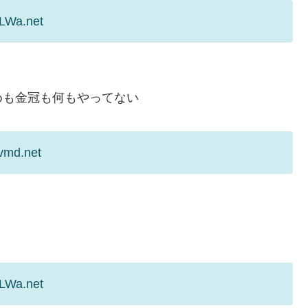
9LWa.net
めも金冠も何もやってない
vmd.net
9LWa.net