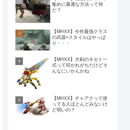
集めに最適な方法って何
だ？
【MHXX】今作最強クラス
の武器×スタイルはやっぱ
り・・・
【MHXX】大剣のネセト一
式って叩かれがちだけどそ
んなにいかんかね
【MHXX】チャアクって使
ってる人ほとんどみないけ
ど弱いの？