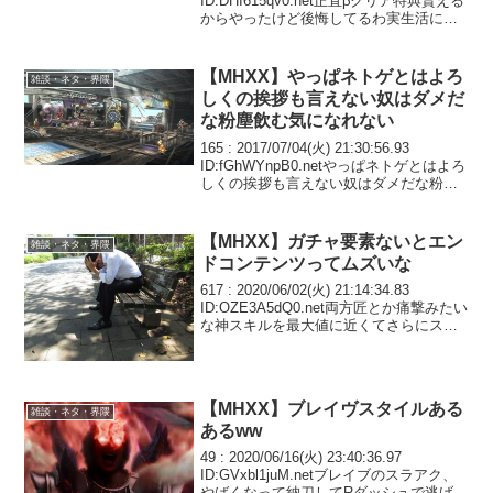
ID:DHI615qv0.net正直βクリア特典貰える
からやったけど後悔してるわ実生活に影
響出てるレベル955 : 2017/12/15(金)
10:26:59.96 ID:/...
【MHXX】やっぱネトゲとはよろ
雑談・ネタ・界隈
しくの挨拶も言えない奴はダメだ
な粉塵飲む気になれない
165 : 2017/07/04(火) 21:30:56.93
ID:fGhWYnpB0.netやっぱネトゲとはよろ
しくの挨拶も言えない奴はダメだな粉塵
飲む気になれない167 : 2017/07/04(火)
22:00:33.29 ID:s...
【MHXX】ガチャ要素ないとエン
雑談・ネタ・界隈
ドコンテンツってムズいな
617 : 2020/06/02(火) 21:14:34.83
ID:OZE3A5dQ0.net両方匠とか痛撃みたい
な神スキルを最大値に近くてさらにスロ3
みたいなおまもり使ってるやつ絶対改造
してるよなぁこちとら片方に良スキル最
大のスロ2とか...
【MHXX】ブレイヴスタイルある
雑談・ネタ・界隈
あるww
49 : 2020/06/16(火) 23:40:36.97
ID:GVxbl1juM.netブレイブのスラアク、
やばくなって納刀してRダッシュで逃げる