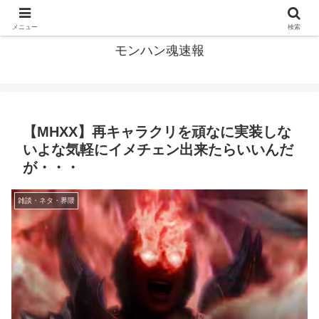
モンハン関連の情報まとめ
メニュー
検索
モンハン魂速報
【MHXX】再キャラクリを頑なに実装しな
いよな気軽にイメチェン出来たらいいんだ
が・・・
雑談・ネタ・界隈