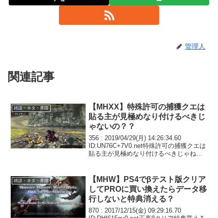
管理人
関連記事
【MHXX】特殊許可の捕獲クエは
雑談・ネタ・界隈
貼る主が見極めなり付けるべきじ
ゃないの？？
356 : 2019/04/29(月) 14:26:34.60
ID:UN76C+7V0.net特殊許可の捕獲クエは
貼る主が見極めなり付けるべきじゃねえ
の自分がやらないでゲストに逆ギレとか
ありえんわ357 : 2019/04/29(月) 1...
【MHW】PS4でβテスト版クリア
雑談・ネタ・界隈
してPROに買い換えたらデータ移
行しないと特典消える？
870 : 2017/12/15(金) 09:29:16.70