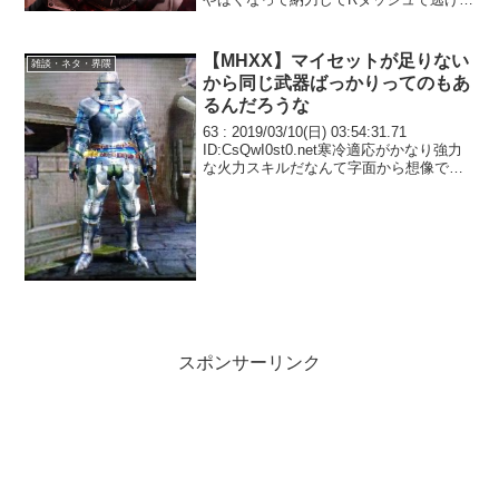
ときにR押すの早いとブレイブ剣斬りにな
るのでヤバイくてその場を離れたいのに
さらに攻撃を続...
【MHXX】マイセットが足りない
雑談・ネタ・界隈
から同じ武器ばっかりってのもあ
るんだろうな
63 : 2019/03/10(日) 03:54:31.71
ID:CsQwI0st0.net寒冷適応がかなり強力
な火力スキルだなんて字面から想像でき
んかったわ64 : 2019/03/10(日)
08:17:52.21 ID:aBYx3c...
スポンサーリンク