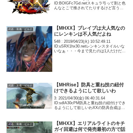
ID:BOIGFc7Gd.netスキュラ弓って割と色
んなとこで推されてたりするけど言うほ
ど火力出てない事ない？？😞😓😥#疑問
333 : 2018/05/14(月) 11:06:...
【MHXX】ブレイブは大人気なの
武器・装備・ビルド
にレンキンは不人気だよね
548 : 2019/04/23(火) 10:52:49.11
ID:uSRX1hx30.netレンキンスタイルいな
いなぁ・・・今まで見たのは1人だけだ赤
冠お手伝いさんだった用途としては、盾
コン防止の片手ぐらいかそれも微妙な気
がする549 ...
【MHRise】防具と重ね技の紐付
武器・装備・ビルド
けできるようにして欲しいわ
3: 2021/04/30(金) 06:40:31.64
ID:sdIA30cPM防具と重ね技の紐付けでき
るようにして欲しいわXXの防具合成は作
る手間はあったけど合成したら防具変え
た時点で見た目も変わるから本当に良か
ったマイセットでいちいち...
【MHXX】エリアルライトのキチ
武器・装備・ビルド
ガイ回避は何で発売最初の方で話