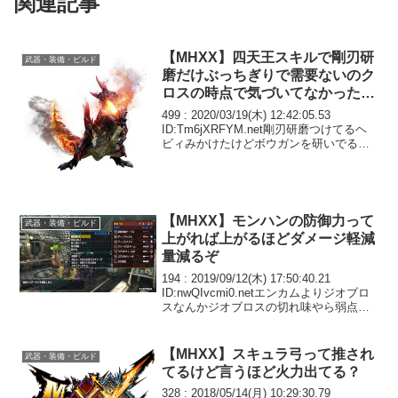
関連記事
【MHXX】四天王スキルで剛刃研
武器・装備・ビルド
磨だけぶっちぎりで需要ないのク
ロスの時点で気づいてなかったの
かな
499 : 2020/03/19(木) 12:42:05.53
ID:Tm6jXRFYM.net剛刃研磨つけてるヘ
ビィみかけたけどボウガンを研いでる姿
がシュールだったマネしてみようと思っ
たが高速砥石とアイテム強化もつけると
あとは散々なことに...
【MHXX】モンハンの防御力って
武器・装備・ビルド
上がれば上がるほどダメージ軽減
量減るぞ
194 : 2019/09/12(木) 17:50:40.21
ID:nwQIvcmi0.netエンカムよりジオブロ
スなんかジオブロスの切れ味やら弱点特
効でつめこむと防御力750以下にならない
か？そこがいやだ195 : 2019/09/12...
【MHXX】スキュラ弓って推され
武器・装備・ビルド
てるけど言うほど火力出てる？
328 : 2018/05/14(月) 10:29:30.79