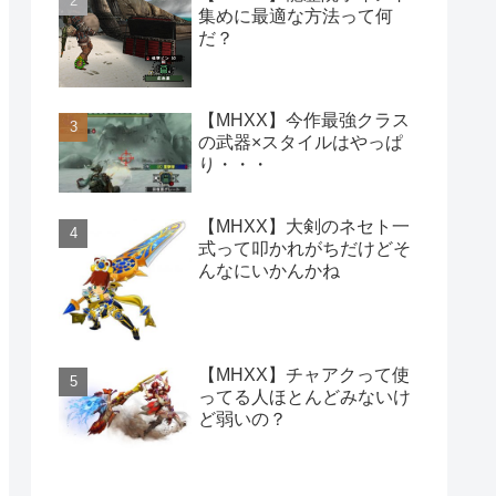
集めに最適な方法って何
だ？
【MHXX】今作最強クラス
の武器×スタイルはやっぱ
り・・・
【MHXX】大剣のネセト一
式って叩かれがちだけどそ
んなにいかんかね
【MHXX】チャアクって使
ってる人ほとんどみないけ
ど弱いの？