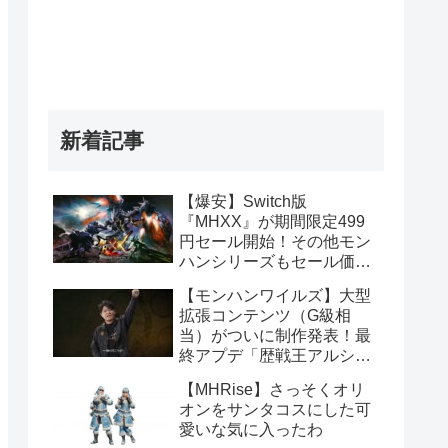
新着記事
【爆安】Switch版
『MHXX』が期間限定499
円セール開始！その他モン
ハンシリーズもセール価格
販売！！
【モンハンワイルズ】大型
拡張コンテンツ（G級相
当）がついに制作発表！最
終アプデ「歴戦王アルシュ
ベルド」や1周年記念イベ
【MHRise】さっそくオリ
ント情報まとめ
オンをサンタコスにした可
愛いな気に入ったわ