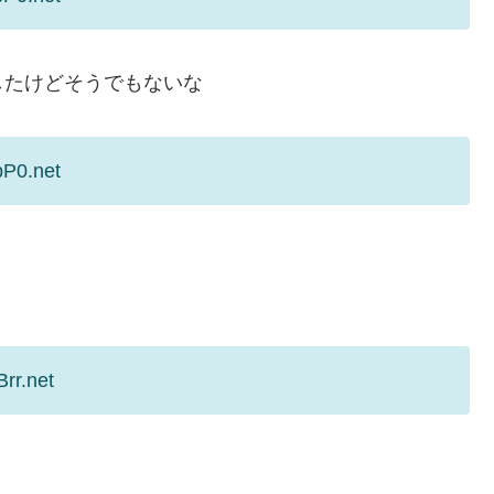
したけどそうでもないな
pP0.net
rr.net