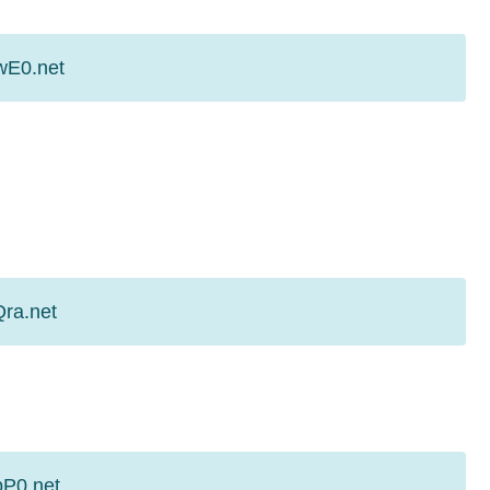
wE0.net
Qra.net
pP0.net