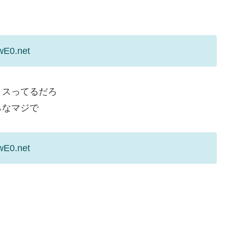
wE0.net
ミスってるだろ
らなマジで
wE0.net