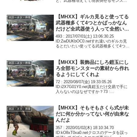
ど、武器種増えてて現状倒せるモンスタ
ーの全武器防具作るまで次のクエスト受
けられない奇病にかかってる俺には辛そ
うだな...2...
【MHXX】ギルカ見ると使ってる
雑談・ネタ・界隈
武器種多くて4つとかばっかなん
だけど全武器使う人って全然いな
いもんなん？
493 : 2017/07/01(土) 13:06:30.25
ID:ZwDUKbOC0.netすれ違いのギルカ見
るとだいたい使ってる武器種多くて4つと
かばっかなんだけど全武器使うような人
って全然いないもんなん？494 :
2017/07/...
【MHXX】装飾品にしろ鎧玉にし
雑談・ネタ・界隈
ろ全部モンスターの素材から作れ
るようにしてくれよ
72 : 2020/08/07(金) 19:33:05.26
ID:i2X7G01Y0.net真鎧玉だけ交易で手に
入らないのはなぜですか？73 :
2020/08/07(金) 19:48:42.26
ID:T+/CFGf4a.netプレイヤ...
【MHXX】そもそもさくら式が未
雑談・ネタ・界隈
だに何か分かってない何が由来な
んだよ
357 : 2020/01/02(木) 18:10:34.70
ID:kO8xT0xa0.netクロスのデータを誤っ