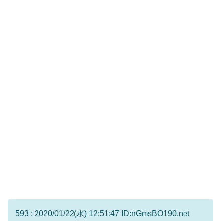
593 : 2020/01/22(水) 12:51:47 ID:nGmsBO190.net