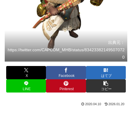
出典元：
https://twitter.com/CAPCOM_MHB/status/83423382149507072
0
X
Facebook
はてブ
LINE
Pinterest
コピー
2020.04.10
2026.01.20