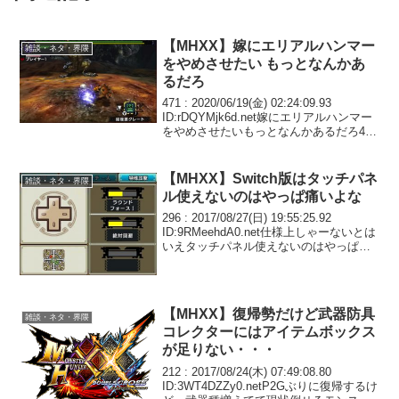
【MHXX】嫁にエリアルハンマー
雑談・ネタ・界隈
をやめさせたい もっとなんかあ
るだろ
471 : 2020/06/19(金) 02:24:09.93
ID:rDQYMjk6d.net嫁にエリアルハンマー
をやめさせたいもっとなんかあるだろ473
: 2020/06/19(金) 02:30:31.54
ID:GmJSysA+0....
【MHXX】Switch版はタッチパネ
雑談・ネタ・界隈
ル使えないのはやっぱ痛いよな
296 : 2017/08/27(日) 19:55:25.92
ID:9RMeehdA0.net仕様上しゃーないとは
いえタッチパネル使えないのはやっぱ痛
いよなカスタマイズの幅も無駄に豊富だ
ったし454 : 2017/08/28(月) 09:...
【MHXX】復帰勢だけど武器防具
雑談・ネタ・界隈
コレクターにはアイテムボックス
が足りない・・・
212 : 2017/08/24(木) 07:49:08.80
ID:3WT4DZZy0.netP2Gぶりに復帰するけ