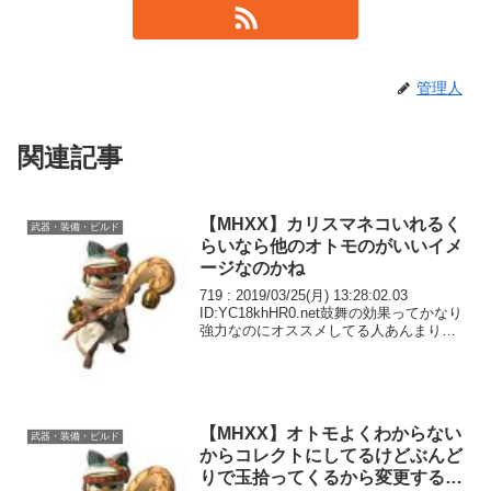
管理人
関連記事
【MHXX】カリスマネコいれるく
武器・装備・ビルド
らいなら他のオトモのがいいイメ
ージなのかね
719 : 2019/03/25(月) 13:28:02.03
ID:YC18khHR0.net鼓舞の効果ってかなり
強力なのにオススメしてる人あんまりい
ないのは何故なんだろやはりカリスマい
れるくらいなら他のオトモのがいいイメ
ージなのかね鼓舞...
【MHXX】オトモよくわからない
武器・装備・ビルド
からコレクトにしてるけどぶんど
りで玉拾ってくるから変更する気