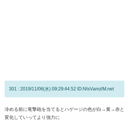
301 : 2019/11/06(水) 09:29:44.52 ID:NlsVamzlM.net
冷める前に竜撃砲を当てるとハゲージの色が白→黄→赤と
変化していってより強力に