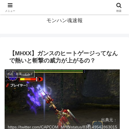
モンハン関連の情報まとめ
メニュー
検索
モンハン魂速報
【MHXX】ガンスのヒートゲージってなん
で熱いと斬撃の威力が上がるの？
武器・装備・ビルド
出典元：
https://twitter.com/CAPCOM_MHB/status/831149542863015