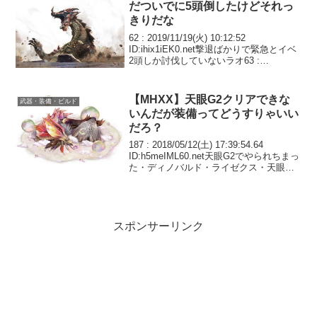
だついでに5頭倒したけどそれっ
きりだな
62 : 2019/11/19(火) 10:12:52
ID:ihix1iEK0.net撃退ばかりで緊急とイベ
2頭しか討伐していないラオ63 :
2019/11/19(火) 10:18:40
ID:eTFFFlqbd.netラオ緊急用に装備...
【MHXX】天眼G2クリアできな
武器・装備・ビルド
いんだが装備ってどうすりゃいい
だろ？
187 : 2018/05/12(土) 17:39:54.64
ID:h5meIML60.net天眼G2でやられちまっ
た・ディノバルド・ライゼクス・天眼っ
て装備どうすりゃいいだろ？矛砕一式の
エリアルスラアクで行ったんだが、ライ
ゼクスで２乙、...
スポンサーリンク