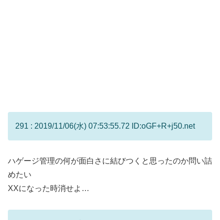
291 : 2019/11/06(水) 07:53:55.72 ID:oGF+R+j50.net
ハゲージ管理の何が面白さに結びつくと思ったのか問い詰
めたい
XXになった時消せよ…