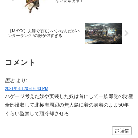
ない要素ある？
【MHXX】夫婦で初モンハンなんだがハ
ンターランク7の敵が強すぎる
コメント
匿名
より:
2021年8月20日 6:43 PM
ハゲージ考えた奴や実装した奴は首にして一族郎党の財産
全部没収して北極海周辺の無人島に着の身着のまま50年
くらい監禁して頭冷却させろ
返信