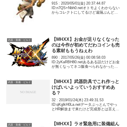
にならない
915 : 2020/05/01(金) 20:37:44.87
ID:n7QS+Nbh0.netオトモよくわからない
からコレクトにしてるけど遠隔ぶんどり
とぶんどりで珠拾ってくるから変更する
気にならない917 : 2020/05/01(金) ...
【MHXX】お金が足りなくなった
武器・装備・ビルド
のは今作が初めてだわコインも売
る素材ももうねぇわ
890 : 2017/05/26(金) 00:08:58.03
ID:2yKaRBH80.netあるある話だけどお金
が無くなってネコ飯食べられなかったわ
慌ててアイテム売ってしのいだけどもこ
んなときは黙々とカマキリやるんかね893
: 201...
【MHXX】武器防具でこれ作っと
武器・装備・ビルド
けばいいよっていうおすすめあ
る？
32 : 2019/01/24(木) 23:49:31.53
ID:qKglkH0La.netデータぶっとんでやっ
とHR解放まで来たけど完成形とは言えな
いがコレ作成しとけばいいよって武器防
具ある？とりあえず痛撃スロ3と貫通強化
スロ3は手に入...
【MHXX】ラオ緊急用に装備組ん
武器・装備・ビルド