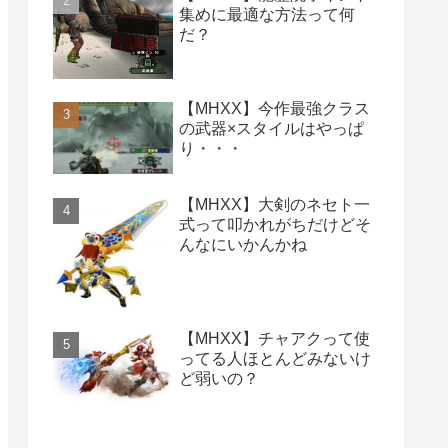
集めに最適な方法って何
だ？
【MHXX】今作最強クラス
の武器×スタイルはやっぱ
り・・・
【MHXX】大剣のネセト一
式って叩かれがちだけどそ
んなにいかんかね
【MHXX】チャアクって使
ってる人ほとんどみないけ
ど弱いの？