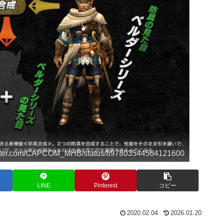
tter.com/CAPCOM_MHB/status/897803544564121600
LINE
Pinterest
コピー
2020.02.04
2026.01.20