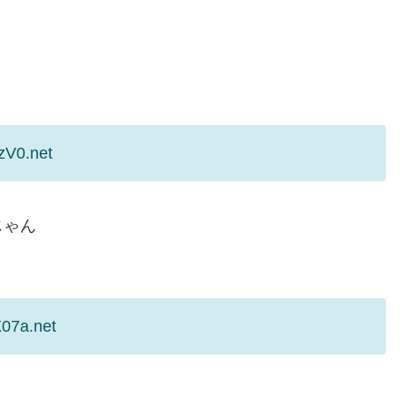
zV0.net
じゃん
X07a.net
ょ