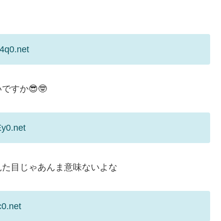
4q0.net
すか😎🤓
Ey0.net
見た目じゃあんま意味ないよな
c0.net