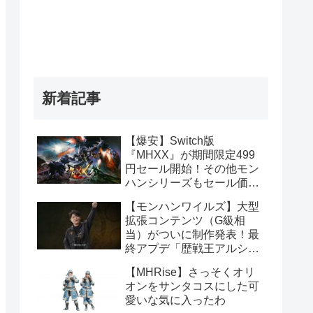
新着記事
【爆安】Switch版
『MHXX』が期間限定499
円セール開始！その他モン
ハンシリーズもセール価格
販売！！
【モンハンワイルズ】大型
拡張コンテンツ（G級相
当）がついに制作発表！最
終アプデ「歴戦王アルシュ
ベルド」や1周年記念イベ
【MHRise】さっそくオリ
ント情報まとめ
オンをサンタコスにした可
愛いな気に入ったわ