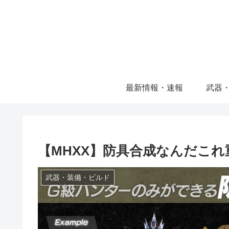
最新情報・速報
武器
【MHXX】防具合成なんだこ
武器・装備・ビルド