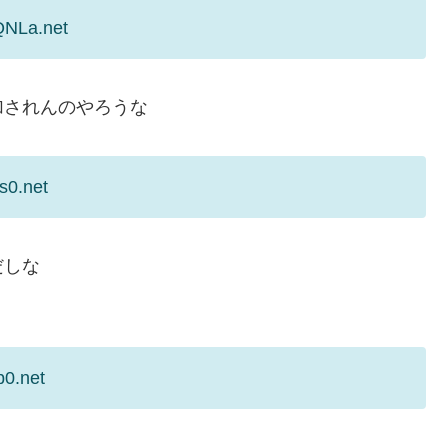
QNLa.net
加されんのやろうな
s0.net
だしな
b0.net