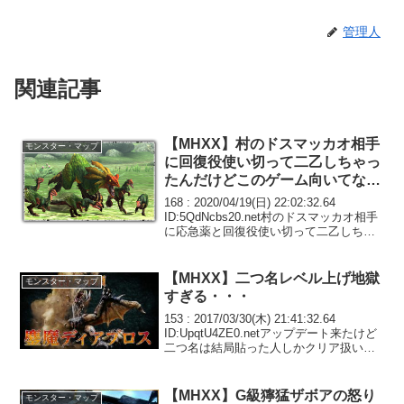
管理人
関連記事
【MHXX】村のドスマッカオ相手
モンスター・マップ
に回復役使い切って二乙しちゃっ
たんだけどこのゲーム向いてな
い？
168 : 2020/04/19(日) 22:02:32.64
ID:5QdNcbs20.net村のドスマッカオ相手
に応急薬と回復役使い切って二乙しちゃ
ったんだけどもしかしてこのゲーム向い
てない？185 : 2020/04/19(日) 22...
【MHXX】二つ名レベル上げ地獄
モンスター・マップ
すぎる・・・
153 : 2017/03/30(木) 21:41:32.64
ID:UpqtU4ZE0.netアップデート来たけど
二つ名は結局貼った人しかクリア扱いに
ならなかったよ299 : 2017/03/30(木)
23:28:21.61 ID:vW...
【MHXX】G級獰猛ザボアの怒り
モンスター・マップ