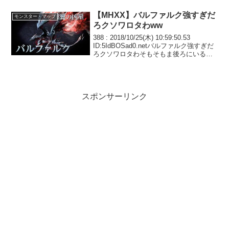
てるんだが...
【MHXX】バルファルク強すぎだ
モンスター・マップ
ろクソワロタわww
388 : 2018/10/25(木) 10:59:50.53
ID:5IdBOSad0.netバルファルク強すぎだ
ろクソワロタわそもそもま後ろにいるの
に、尻尾の突き刺しが当たるわけがない
っていう背中に目ついてんのか、ボケあ
と空中飛び回って...
スポンサーリンク