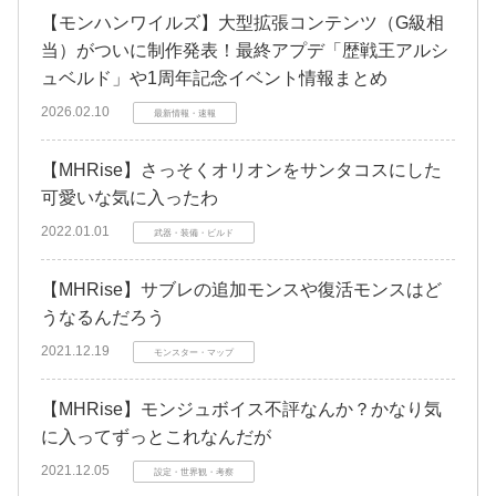
【モンハンワイルズ】大型拡張コンテンツ（G級相
当）がついに制作発表！最終アプデ「歴戦王アルシ
ュベルド」や1周年記念イベント情報まとめ
2026.02.10
最新情報・速報
【MHRise】さっそくオリオンをサンタコスにした
可愛いな気に入ったわ
2022.01.01
武器・装備・ビルド
【MHRise】サブレの追加モンスや復活モンスはど
うなるんだろう
2021.12.19
モンスター・マップ
【MHRise】モンジュボイス不評なんか？かなり気
に入ってずっとこれなんだが
2021.12.05
設定・世界観・考察