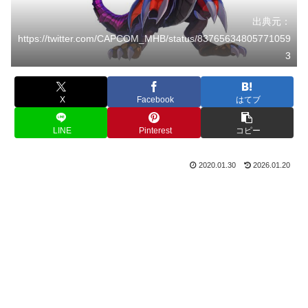
出典元：
https://twitter.com/CAPCOM_MHB/status/83765634805771059
3
X
Facebook
はてブ
LINE
Pinterest
コピー
2020.01.30
2026.01.20