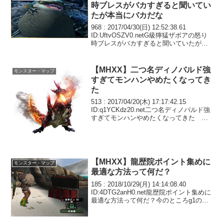
時ブレスがバカすぎると聞いてい
たが本当にバカだな
968 : 2017/04/30(日) 12:52:38.61
ID:UftvOSZV0.netG級獰猛ザボアの怒り
時ブレスがバカすぎると聞いていたが本
当にバカだなガンナーとは言え不屈発動
してるのに一発昇天とかｗオトモがサブ
タゲ達成してしま...
【MHXX】二つ名ディノバルド強
モンスター・マップ
すぎてモンハンやめたくなってき
た
513 : 2017/04/20(木) 17:17:42.15
ID:q1YCKdz20.net二つ名ディノバルド強
すぎてモンハンやめたくなってきた こ
れが二つ名だと弱い方とか俺には無理だ
わ516 : 2017/04/20(木) 17:19...
【MHXX】龍歴院ポイント集めに
モンスター・マップ
最適な方法って何だ？
185 : 2018/10/29(月) 14:14:08.40
ID:4DTG2anH0.net龍歴院ポイント集めに
最適な方法って何だ？今のところg1のア
シラ2匹で採取しつつサブタゲ回すのが5
分前後で平均3万ちょい稼げていいと思っ