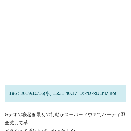
186 : 2019/10/16(水) 15:31:40.17 ID:kfDkxULnM.net
Gテオの寝起き最初の行動がスーパーノヴァでパーティ即
全滅して草
どうやって避ければよかったんや…