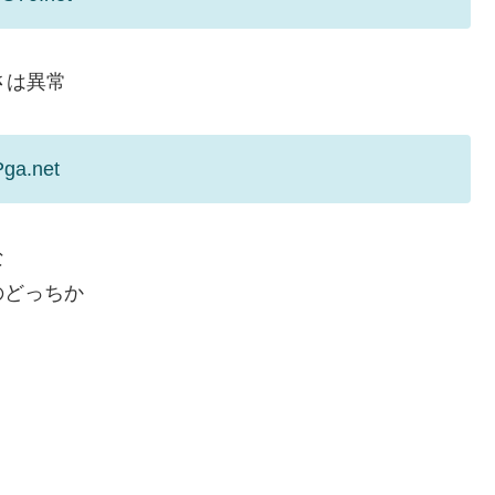
さは異常
Pga.net
な
のどっちか