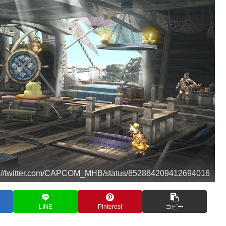
/twitter.com/CAPCOM_MHB/status/852884209412694016
LINE
Pinterest
コピー