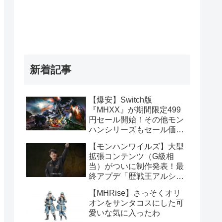
新着記事
【爆安】Switch版
『MHXX』が期間限定499
円セール開始！その他モン
ハンシリーズもセール価格
販売！！
【モンハンワイルズ】大型
拡張コンテンツ（G級相
当）がついに制作発表！最
終アプデ「歴戦王アルシュ
ベルド」や1周年記念イベ
【MHRise】さっそくオリ
ント情報まとめ
オンをサンタコスにした可
愛いな気に入ったわ