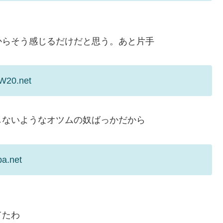
からそう感じるだけだと思う。あと片手
PW20.net
しないようなオツムの奴ばっかだから
pa.net
てたわ