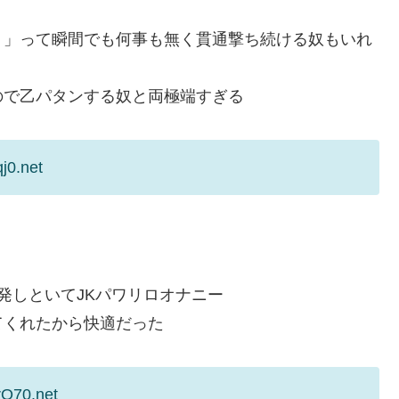
？」って瞬間でも何事も無く貫通撃ち続ける奴もいれ
ので乙パタンする奴と両極端すぎる
j0.net
発しといてJKパワリロオナニー
てくれたから快適だった
rO70.net