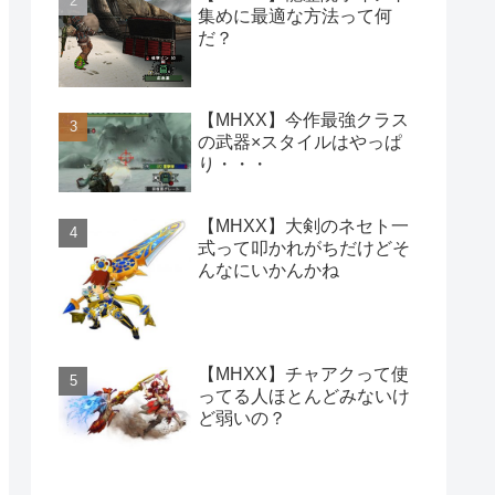
集めに最適な方法って何
だ？
【MHXX】今作最強クラス
の武器×スタイルはやっぱ
り・・・
【MHXX】大剣のネセト一
式って叩かれがちだけどそ
んなにいかんかね
【MHXX】チャアクって使
ってる人ほとんどみないけ
ど弱いの？