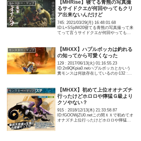
【MHRise】寝てる青熊の写真撮
モンスター・マップ
るサイドクエが何回やってもクリ
ア出来ないんだけど
745: 2021/03/29(月) 16:48:01.68
ID:L+SSjdW20寝てる青熊の写真撮って来
てって言うサイドクエが何回やってもク
リア出来ないんだけどちゃんと寝てる顔
撮らなアカンのか？何回も殺すんだるい
わ754: 2021/...
【MHXX】ハプルボッカは釣れる
モンスター・マップ
の知ってから可愛くなった
129 : 2017/06/13(火) 01:16:55.23
ID:2n9QKpia0.netハプルボッカとかいう
糞モンスは何故存在しているのか132 :
2017/06/13(火) 01:18:40.56
ID:EC9rdFNJ0.ne...
【MHXX】初めて上位オオナズチ
モンスター・マップ
行ったけどホロロや獰猛Ｇ級より
クソやない？
915 : 2018/12/13(木) 21:33:58.87
ID:fGOOWjZU0.netこの間ＸＸで初めてオ
オナズチ上位行ったけどホロロや獰猛Ｇ
級よりクソやない？ムカつき過ぎてスイ
ッチへし折りそうになった916 :
2018/12/...