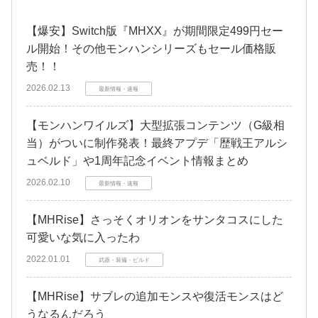
【爆安】Switch版『MHXX』が期間限定499円セー
ル開始！その他モンハンシリーズもセール価格販
売！！
2026.02.13
最新情報・速報
【モンハンワイルズ】大型拡張コンテンツ（G級相
当）がついに制作発表！最終アプデ「歴戦王アルシ
ュベルド」や1周年記念イベント情報まとめ
2026.02.10
最新情報・速報
【MHRise】さっそくオリオンをサンタコスにした
可愛いな気に入ったわ
2022.01.01
武器・装備・ビルド
【MHRise】サブレの追加モンスや復活モンスはど
うなるんだろう