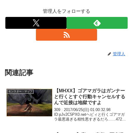
管理人をフォローする
管理人
関連記事
【MHXX】ゴアマガラはガンナー
モンスター・マップ
と行くとすぐ行動キャンセルする
んで近接は地獄ですよ
309 : 2017/06/25(日) 01:00:32.98
ID:pJv2C5PX0.netヘビィと行くゴアマガ
ラ最悪過ぎる相性悪すぎるだろ……472 :
2017/06/25(日) 21:29:16.64
ID:ZKsn7SpT0.n...