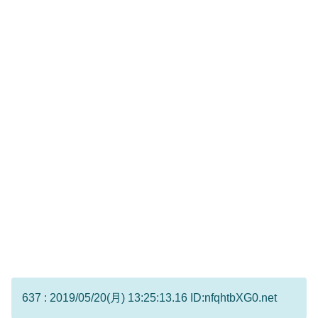
637 : 2019/05/20(月) 13:25:13.16 ID:nfqhtbXG0.net