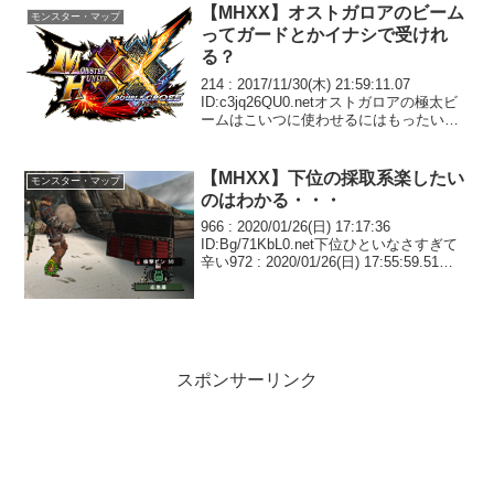
【MHXX】オストガロアのビーム
モンスター・マップ
ってガードとかイナシで受けれ
る？
214 : 2017/11/30(木) 21:59:11.07
ID:c3jq26QU0.netオストガロアの極太ビ
ームはこいつに使わせるにはもったいな
いミラボレアス級のモンスに使ってほし
かった216 : 2017/11/30(木) 22:...
【MHXX】下位の採取系楽したい
モンスター・マップ
のはわかる・・・
966 : 2020/01/26(日) 17:17:36
ID:Bg/71KbL0.net下位ひといなさすぎて
辛い972 : 2020/01/26(日) 17:55:59.51
ID:34XBDe7Ma.net>>966キークエなら集
まりや...
スポンサーリンク