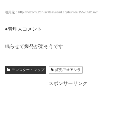
引用元：http://nozomi.2ch.sc/test/read.cgi/hunter/1557890142/
●管理人コメント
眠らせて爆発が楽そうです
モンスター・マップ
紅兜アオアシラ
スポンサーリンク