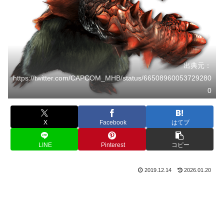
出典元：
https://twitter.com/CAPCOM_MHB/status/66508960053729280
0
X
Facebook
はてブ
LINE
Pinterest
コピー
2019.12.14
2026.01.20