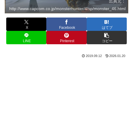
出典元：
http://www.capcom.co.jp/monsterhunter/4/sp/monster_46.html
X
Facebook
はてブ
LINE
Pinterest
コピー
2019.09.12
2026.01.20