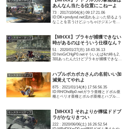
モンスター・マップ
あんなん当たる位置にこねーよ
73 : 2017/10/04(水) 09:17:21.06
ID:DK+pmdynd.net流れをぶった切るよう
なことを言うけどぶっちゃけジエンモー
ランみたいなアトラクション感あふれる
やってて楽しいモンスターが出てくれれ
ば万々歳なんだよな...
【MHXX】ブラキが捕獲できない
モンスター・マップ
時があるのはそういう仕様なん？
51 : 2020/01/27(月) 18:43:36.13
ID:hmGrCHgP0.netそういえば4の時も2、
3回あったんだけどブラキが捕獲できない
時があるのはそういう仕様なん？今回な
んか見極め付けて点滅、お休み中シビレ
罠麻酔玉×2当...
ハプルボカボカさんの名前いい加
モンスター・マップ
減覚えてやれよ
875 : 2021/01/14(木) 17:56:56.35
ID:RH/Ohd8p0.netガララ亜種とドボル亜
種とベリオ亜種とボルボ亜種とハプルポ
ロロッカはもう存在を抹消して欲しい879
: 2021/01/14(木) 17:59:0...
【MHXX】それよりか獰猛ドドブ
モンスター・マップ
ラがかなりきつい
222 : 2020/06/06(土) 16:26:52.54
ID:WPdDIXmD0.net獰猛ギザミ考えたや