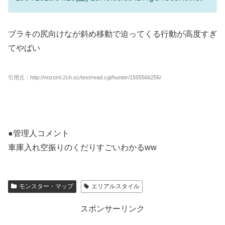
ブラキの尻向けなが斜め移動で迫ってくる行動が高度すぎ
てやばい
引用元：http://nozomi.2ch.sc/test/read.cgi/hunter/1555566256/
●管理人コメント
車庫入れ空振りのくだりすごいわかるww
モンスター・マップ
エリアルスタイル
スポンサーリンク