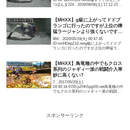
つほんま224 : 2020/06/06(土) 17:12:22.12
ID:DZl0buYc0.net獰猛ギザミはザコでは
な...
【MHXX】g級に上がってドドブ
モンスター・マップ
ランゴに行ったのですが上位の獰
猛ラージャンより強くないですか
コレ
966 : 2020/05/19(火) 00:47:45
ID:mnHDepZ10.netg級に上がってドドブ
ランゴに行ったのですが上位の獰猛ラー
ジャンより強くないですかコレキークエ
じゃないならガン無視でも大丈夫ですか
ね969 : 2020...
【MHXX】鳥竜種の中でもクロス
モンスター・マップ
系列のジャギィ一派の戦闘介入率
妙に高くない?
7 : 2017/05/20(土)
19:40:16.07ID:pZHhSpgO0.net鳥竜種の中
でもクロス系列のジャギィ一派の戦闘介
入率妙に高くない?端っこからわざわざ出
張してきたジャギィノスに噛み噛みされ
る事よくあるんだが9 : 20...
スポンサーリンク