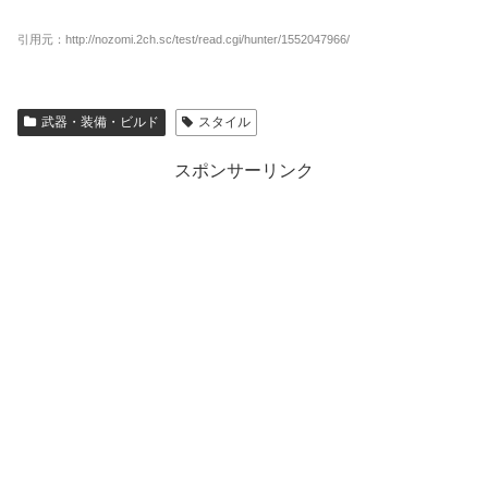
引用元：http://nozomi.2ch.sc/test/read.cgi/hunter/1552047966/
武器・装備・ビルド
スタイル
スポンサーリンク