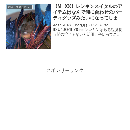
2018/11/28(水) 17:20:21...
【MHXX】レンキンスイタルのア
武器・装備・ビルド
イテムはなんで間に合わせのパー
ティグッズみたいになってしまっ
たんだ
923 : 2018/10/22(月) 21:54:37.82
ID:U4UOr1FY0.netレンキンはある程度長
時間の狩じゃないと活用し辛いってこと
で紅アシラ相手に水爆レンキンで行けば
楽しいんじゃないかと思ったけど、そう
でもなかった92...
スポンサーリンク