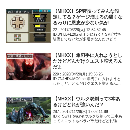
て装備どうすりゃいいだろ？矛砕一式の
エリアルスラアクで行ったんだが、ライ
ゼクスで２乙、...
【MHXX】SP狩技ってみんな設
武器・装備・ビルド
定してる？ゲージ溜まるの遅くな
るわりに恩恵が少ない気が
22 : 2017/03/28(火) 12:54:52.45
ID:3/Hd5+L20.netオンに行くとSP狩技を
装備してない奴が多過ぎなんだけどまじ
で新要素を確認してない奴ばっかなのか
な狩技を選ぶなら、きちんとSP設定くら
いしてこいよと...
【MHXX】隼刃手に入れようとし
武器・装備・ビルド
たけどどんだけクエスト増えるん
だよ
229 : 2020/04/20(月) 15:58:26
ID:7NJHDUMG0.net隼刃手に入れようと
したけど、どんだけクエスト増えるんだ
よ龍歴院ポイント稼ぎとかいう誰得クエ
ストも多いし230 : 2020/04/20(月) 16:1...
【MHXX】ウルク双剣って3本あ
武器・装備・ビルド
るけどどれが強いんだ？
287 : 2018/11/28(水) 17:02:11.89
ID:x+Sw71Rva.netウルク双剣って三本あ
ってスロットもバラバラだけどどれ強い
んだ？どれもぞくせいち低くない？289 :