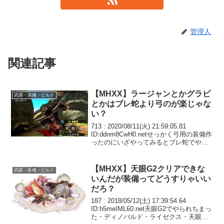
管理人
関連記事
【MHXX】ラージャンとかグラビ
武器・装備・ビルド
とかはブレ蛇より弓のが楽じゃな
い？
713 : 2020/08/11(火) 21:59:05.81
ID:ddnm8CwH0.netせっかく弓用の装備作
ったのにいざやってみるとブレ蛇でやる
方が圧倒的に楽で虚しくなるな715 :
2020/08/11(火) 22:08:23.6...
【MHXX】天眼G2クリアできな
武器・装備・ビルド
いんだが装備ってどうすりゃいい
だろ？
187 : 2018/05/12(土) 17:39:54.64
ID:h5meIML60.net天眼G2でやられちまっ
た・ディノバルド・ライゼクス・天眼っ