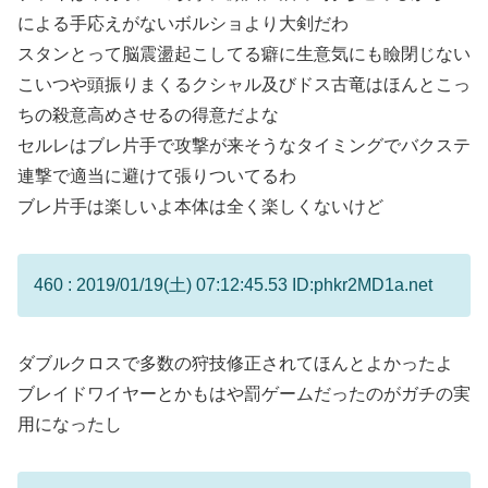
による手応えがないボルショより大剣だわ
スタンとって脳震盪起こしてる癖に生意気にも瞼閉じない
こいつや頭振りまくるクシャル及びドス古竜はほんとこっ
ちの殺意高めさせるの得意だよな
セルレはブレ片手で攻撃が来そうなタイミングでバクステ
連撃で適当に避けて張りついてるわ
ブレ片手は楽しいよ本体は全く楽しくないけど
460 : 2019/01/19(土) 07:12:45.53 ID:phkr2MD1a.net
ダブルクロスで多数の狩技修正されてほんとよかったよ
ブレイドワイヤーとかもはや罰ゲームだったのがガチの実
用になったし