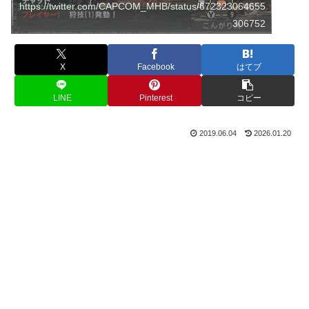
https://twitter.com/CAPCOM_MHB/status/672323064655
306752
X
Facebook
はてブ
LINE
Pinterest
コピー
2019.06.04
2026.01.20