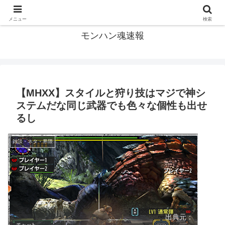
モンハン関連の情報まとめ
メニュー
検索
モンハン魂速報
【MHXX】スタイルと狩り技はマジで神シ
ステムだな同じ武器でも色々な個性も出せ
るし
雑談・ネタ・界隈
出典元：