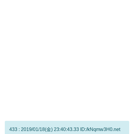
433 : 2019/01/18(金) 23:40:43.33 ID:/kNqmw3H0.net