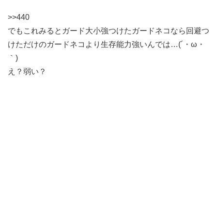
>>440
でもこれみるとガード大小強つけたガードネコなら回避つ
けただけのガードネコより生存能力強いんでは…(´・ω・
｀)
え？弱い？