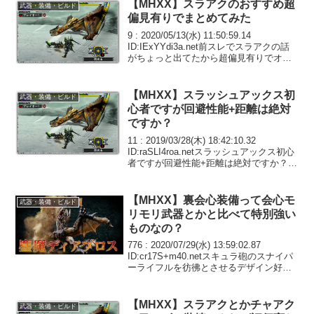
【MHXX】スラアクのおすすめ超
武器・装備・ビルド
偏見有りでまとめてみた
9 : 2020/05/13(水) 11:50:59.14
ID:IExYYdi3a.net前スレでスラアクの話
がちょっと出てたから超偏見有りでオス
スメまとめて見た無 真名アナトカルナイ
ムor餓斜ン牙王の大解放orともしびの灯滅
刻彫斧火 ハ...
【MHXX】スラッシュアックス初
武器・装備・ビルド
心者ですが回避性能+距離は絶対
ですか？
11 : 2019/03/28(木) 18:42:10.32
ID:raSLI4roa.netスラッシュアックス初心
者ですが回避性能+距離は絶対ですか？あ
と防具は耐性を優先して防御力を下げて
いますがただしいですかね？12 :
2019/03...
【MHXX】裏会心装備って会心モ
武器・装備・ビルド
リモリ武器とかと比べて特別強い
ものなの？
776 : 2020/07/29(水) 13:59:02.87
ID:cr17S+m40.netスキュラ砲のスナイパ
ーライフルを彷彿とさせるデザイン好き
779 : 2020/07/29(水) 14:08:23.28
ID:evsQOhu/0...
【MHXX】スラアクとかチャアク
武器・装備・ビルド