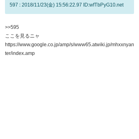
597 : 2018/11/23(金) 15:56:22.97 ID:wfTbPyG10.net
>>595
ここを見るニャ
https://www.google.co.jp/amp/s/www65.atwiki.jp/mhxxnyan
ter/index.amp