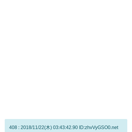
408 : 2018/11/22(木) 03:43:42.90 ID:zhvVyGSO0.net