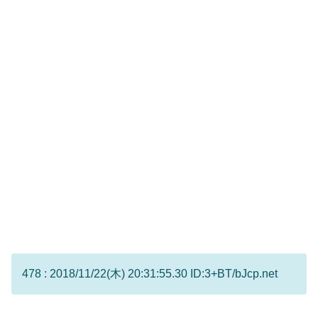
478 : 2018/11/22(木) 20:31:55.30 ID:3+BT/bJcp.net