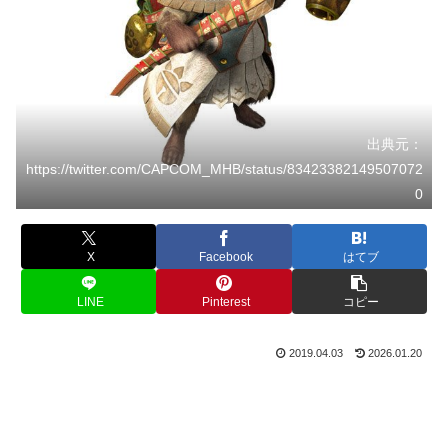
出典元：
https://twitter.com/CAPCOM_MHB/status/83423382149507072
0
X
Facebook
はてブ
LINE
Pinterest
コピー
2019.04.03
2026.01.20