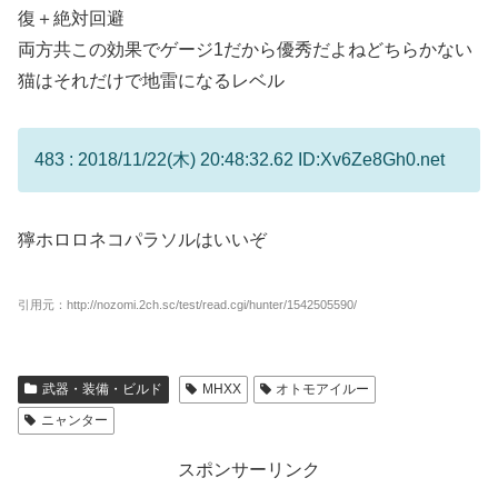
復＋絶対回避
両方共この効果でゲージ1だから優秀だよねどちらかない
猫はそれだけで地雷になるレベル
483 : 2018/11/22(木) 20:48:32.62 ID:Xv6Ze8Gh0.net
獰ホロロネコパラソルはいいぞ
引用元：http://nozomi.2ch.sc/test/read.cgi/hunter/1542505590/
武器・装備・ビルド
MHXX
オトモアイルー
ニャンター
スポンサーリンク