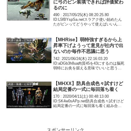
に弓のビン装填できれば評価変わ
るのに
490 : 2017/05/25(木) 08:20:25.80
ID:L5fBYspSa.netスラアク使い始めたん
たがビンってどうやって使えばいいん
だ？491 : 2017/05/25(木) 08:22:19.65
ID:DzHvJCZS...
【MHRise】弱特強すぎるから上
武器・装備・ビルド
昇率下げようって意見が社内で出
ないのか毎作不思議に思う
742: 2021/06/24(木) 22:16:03.20
ID:aDGb3h8ua肉質45を43にするのは脳死
弱特にお灸を据える意味でいいと思うけ
ど肉質40でいいところをわざわざ38にす
るのはゲーム性に寄与しないから悔しみ
を感じる746...
【MHXX】防具合成色々試すけど
武器・装備・ビルド
結局定番の一式に毎回落ち着く
170 : 2020/04/11(土) 00:48:13.00
ID:SK4w0sAPp.net防具合成色々試すけど
結局定番の一式に毎回落ち着く組み合わ
せのセンスある人羨ましいわ172 :
2020/04/11(土) 00:54:50.26...
スポンサーリンク