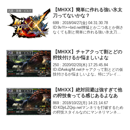
ID:RvQ4xIFNM.netちょっと間...
【MHXX】簡単に作れる強い氷太
武器・装備・ビルド
刀ってないかな？
699 : 2018/04/27(金) 04:31:30.78
ID:9vYt++brd.net獰猛とか二つ名とか倒さ
なくても割と簡単に作れる強い氷太刀っ
てないかな？700 : 2018/04/27(金)
04:42:21.68 ID:CT...
【MHXX】チャアクって割とどの
武器・装備・ビルド
狩技付けるか悩ましいよな
250 : 2020/02/20(木) 17:25:45.84
ID:iDAekqj/M.netチャアクって割とどの仮
技付けるか悩ましいよな。特にブレイブ
とか一つしか付けれない人は何を付けて
るんだ262 : 2020/02/20(木) 18...
【MHXX】絶対回避は強すぎて他
武器・装備・ビルド
の狩技食ってる感じあるよなあ
869 : 2018/10/22(月) 14:21:14.67
ID:KDjrLZQrp.netマンネリを打破するため
の狩技スタイルなのにマンネリマンネリ
言われてるの結構悲しいよね872 :
2018/10/22(月) 14:41:56.7...