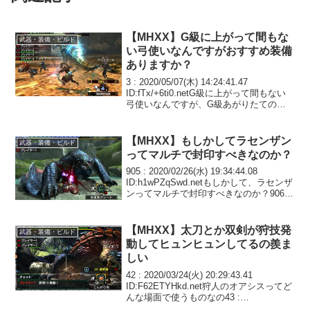
【MHXX】G級に上がって間もな
武器・装備・ビルド
い弓使いなんですがおすすめ装備
ありますか？
3 : 2020/05/07(木) 14:24:41.47
ID:fTx/+6ti0.netG級に上がって間もない
弓使いなんですが、G級あがりたてのお
すすめ装備とかってありますか？4 :
2020/05/07(木) 15:02:11.22 ...
【MHXX】もしかしてラセンザン
武器・装備・ビルド
ってマルチで封印すべきなのか？
905 : 2020/02/26(水) 19:34:44.08
ID:h1wPZqSwd.netもしかして、ラセンザ
ンってマルチで封印すべきなのか？906 :
2020/02/26(水) 19:43:59.67
ID:szZVJXgn0.n...
【MHXX】太刀とか双剣が狩技発
武器・装備・ビルド
動してヒュンヒュンしてるの羨ま
しい
42 : 2020/03/24(火) 20:29:43.41
ID:F62ETYHkd.net狩人のオアシスってど
んな場面で使うものなの43 :
2020/03/24(火) 20:30:53.11