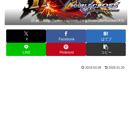
出展：http://www.capcom.co.jp/monsterhunter/XX/
X
Facebook
はてブ
LINE
Pinterest
コピー
2019.03.08
2026.01.20