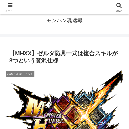
モンハン関連の情報まとめ
メニュー
検索
モンハン魂速報
【MHXX】ゼルダ防具一式は複合スキルが
3つという贅沢仕様
武器・装備・ビルド