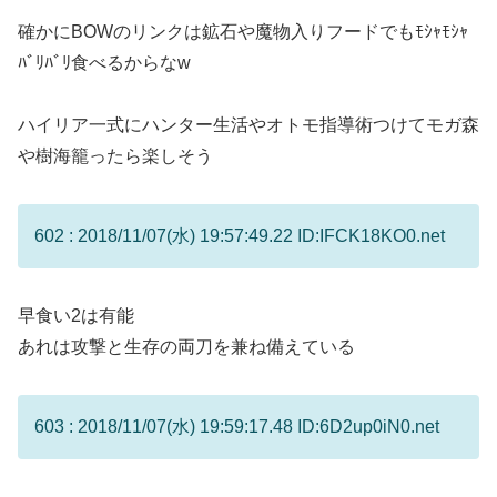
確かにBOWのリンクは鉱石や魔物入りフードでもﾓｼｬﾓｼｬ
ﾊﾞﾘﾊﾞﾘ食べるからなw
ハイリア一式にハンター生活やオトモ指導術つけてモガ森
や樹海籠ったら楽しそう
602 : 2018/11/07(水) 19:57:49.22 ID:IFCK18KO0.net
早食い2は有能
あれは攻撃と生存の両刀を兼ね備えている
603 : 2018/11/07(水) 19:59:17.48 ID:6D2up0iN0.net