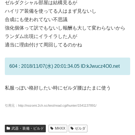
ゼルダクシャル部屋は結構見るが
ハイリア装備を使ってる人はまず見ないし
合成にも使われてない不思議
強化個体って訳でもないし報酬も大して変わらないから
ランダム出現にイライラした人が
適当に理由付けて周回してるのかね
604 : 2018/11/07(水) 20:01:34.05 ID:kJwucz4O0.net
私服っぽい格好したい時にゼルダ腰はたまに使う
引用元：http://nozomi.2ch.sc/test/read.cgi/hunter/1541137891/
武器・装備・ビルド
MHXX
ゼルダ