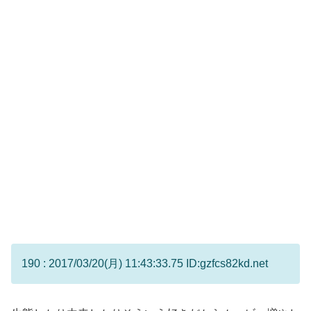
190 : 2017/03/20(月) 11:43:33.75 ID:gzfcs82kd.net