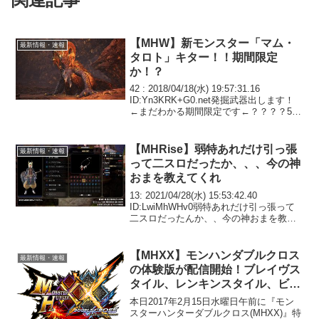
【MHW】新モンスター「マム・
最新情報・速報
タロト」キター！！期間限定
か！？
42 : 2018/04/18(水) 19:57:31.16
ID:Yn3KRK+G0.net発掘武器出します！
←まだわかる期間限定です←？？？？59 :
2018/04/18(水) 19:58:14.95
ID:5NQQNhaSa.net...
【MHRise】弱特あれだけ引っ張
最新情報・速報
って二スロだったか、、、今の神
おまを教えてくれ
13: 2021/04/28(水) 15:53:42.40
ID:LwiMhWHv0弱特あれだけ引っ張って
二スロだったんか、、今の神おまを教え
てくれ34: 2021/04/28(水) 15:56:44.74
ID:I6ao5Vup0>>13...
【MHXX】モンハンダブルクロス
最新情報・速報
の体験版が配信開始！ブレイヴス
タイル、レンキンスタイル、ビー
スト傾向など新要素も体験できる
本日2017年2月15日水曜日午前に『モン
ぞ！！
スターハンターダブルクロス(MHXX)』特