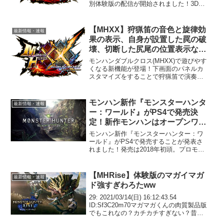
別体験版の配信が開始されました！3DS
のニンテンドーeショップより無料ダウン
ロードできます。特別体験版でプレイで
きる内容MHXX特別体験版で、プレイで
【MHXX】狩猟笛の音色と旋律効
最新情報・速報
きるク...
果の表示、自身が設置した罠の破
壊、切断した尻尾の位置表示など
便利な新機能登場！
モンハンダブルクロス(MHXX)で遊びやす
くなる新機能が登場！下画面のパネルカ
スタマイズをすることで狩猟笛で演奏で
きる音色と旋律効果が表示されるように
なるとのこと。また、上画面の旋律効果
の表示は真ん中から左下に移動していま
モンハン新作『モンスターハンタ
最新情報・速報
す。今までは覚える...
ー：ワールド』がPS4で発売決
定！新作モンハンはオープンワー
ルドか！？
モンハン新作『モンスターハンター：ワ
ールド』がPS4で発売することが発表さ
れました！発売は2018年初頭。プロモー
ション映像も公開されています。3 :
2017/06/13(火) 11:47:49.44
ID:i/1SPBpyM.net4....
【MHRise】体験版のマガイマガ
最新情報・速報
ド強すぎわろたww
29: 2021/03/14(日) 16:12:43.54
ID:Sf3C20m70マガマガくんの肉質製品版
でもこれなの？カチカチすぎない？昔の