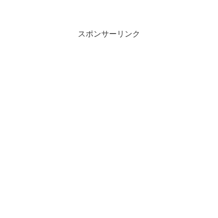
ラージャンみならえよ34: 2021/03/14(日)
16:14:19.54 ID:DAvqf...
スポンサーリンク