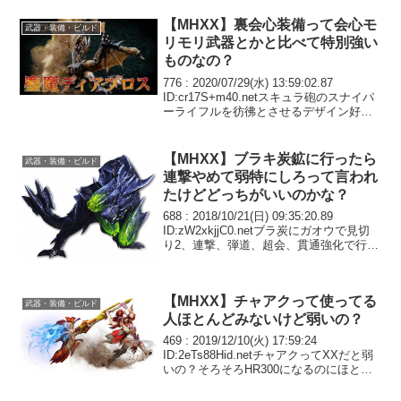
【MHXX】裏会心装備って会心モ
武器・装備・ビルド
リモリ武器とかと比べて特別強い
ものなの？
776 : 2020/07/29(水) 13:59:02.87
ID:cr17S+m40.netスキュラ砲のスナイパ
ーライフルを彷彿とさせるデザイン好き
779 : 2020/07/29(水) 14:08:23.28
ID:evsQOhu/0...
【MHXX】ブラキ炭鉱に行ったら
武器・装備・ビルド
連撃やめて弱特にしろって言われ
たけどどっちがいいのかな？
688 : 2018/10/21(日) 09:35:20.89
ID:zW2xkjjC0.netブラ炭にガオウで見切
り2、連撃、弾道、超会、貫通強化で行っ
たら連撃やめて弱特にしろって言われた
けどどっちがいいのかな？いっそのこと
弾道捨てて見切...
【MHXX】チャアクって使ってる
武器・装備・ビルド
人ほとんどみないけど弱いの？
469 : 2019/12/10(火) 17:59:24
ID:2eTs88Hid.netチャアクってXXだと弱
いの？そろそろHR300になるのにほとん
どみたことない、Xだとかなりいた記憶が
あるんだけど502 : 2019/12/10(火)...