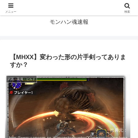
モンハン関連の情報まとめ
メニュー
検索
モンハン魂速報
【MHXX】変わった形の片手剣ってありま
すか？
武器・装備・ビルド
出典元：
http://www.capcom.co.jp/monsterhunter/X/images/action/wea