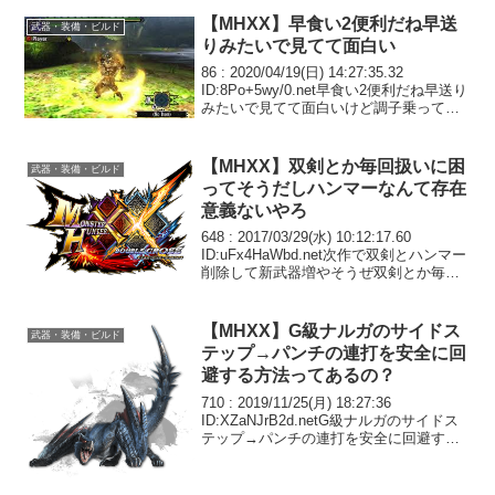
【MHXX】早食い2便利だね早送
武器・装備・ビルド
りみたいで見てて面白い
86 : 2020/04/19(日) 14:27:35.32
ID:8Po+5wy/0.net早食い2便利だね早送り
みたいで見てて面白いけど調子乗って粉
塵飲んでたらヘイトたまりまくって鏖魔
に轢き殺された87 : 2020/04/19(日) ...
【MHXX】双剣とか毎回扱いに困
武器・装備・ビルド
ってそうだしハンマーなんて存在
意義ないやろ
648 : 2017/03/29(水) 10:12:17.60
ID:uFx4HaWbd.net次作で双剣とハンマー
削除して新武器増やそうぜ双剣とか毎回
扱いに困ってそうだしハンマーなんて存
在意義ないやろ649 : 2017/03/29(水)...
【MHXX】G級ナルガのサイドス
武器・装備・ビルド
テップ→パンチの連打を安全に回
避する方法ってあるの？
710 : 2019/11/25(月) 18:27:36
ID:XZaNJrB2d.netG級ナルガのサイドス
テップ→パンチの連打を安全に回避する
方法ってあるの？納刀して走ってもしっ
かりホーミングするから回避しきれん
し、緊急回避したら二回目...