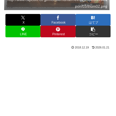
pon/03/thum02.png
X
Facebook
はてブ
LINE
Pinterest
コピー
2018.12.19
2026.01.21