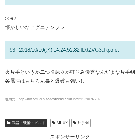
>>92
懐かしいなアグニテンプレ
93 : 2018/10/10(水) 14:24:52.82 ID:tZVG3cfkp.net
火片手というか二つ名武器が軒並み優秀なんだよな片手剣
各属性はもちろん毒と爆破も強いし
引用元：http://nozomi.2ch.sc/test/read.cgi/hunter/1539074557/
武器・装備・ビルド
MHXX
片手剣
スポンサーリンク