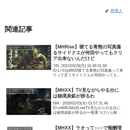
管理人
関連記事
【MHRise】寝てる青熊の写真撮
モンスター・マップ
るサイドクエが何回やってもクリ
ア出来ないんだけど
745: 2021/03/29(月) 16:48:01.68
ID:L+SSjdW20寝てる青熊の写真撮って来
てって言うサイドクエが何回やってもク
リア出来ないんだけどちゃんと寝てる顔
撮らなアカンのか？何回も殺すんだるい
わ754: 2021/...
【MHXX】TV見ながらやる分に
モンスター・マップ
は秘境炭鉱が捗るわ
584 : 2020/02/03(月) 01:57:31.46
ID:mWiBJbhQ0.netTV見ながらやる分に
は秘境炭鉱が捗るわ〜激運つけたら報酬
でもお守り結構出るし思った以上にうま
い585 : 2020/02/03(月) 02:55...
【MHXX】ラオって○○○で報酬増
モンスター・マップ