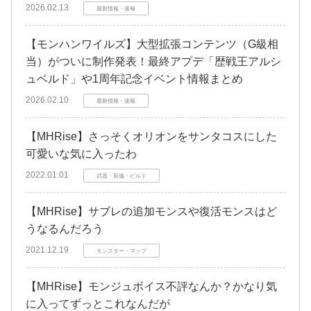
2026.02.13
最新情報・速報
【モンハンワイルズ】大型拡張コンテンツ（G級相
当）がついに制作発表！最終アプデ「歴戦王アルシ
ュベルド」や1周年記念イベント情報まとめ
2026.02.10
最新情報・速報
【MHRise】さっそくオリオンをサンタコスにした
可愛いな気に入ったわ
2022.01.01
武器・装備・ビルド
【MHRise】サブレの追加モンスや復活モンスはど
うなるんだろう
2021.12.19
モンスター・マップ
【MHRise】モンジュボイス不評なんか？かなり気
に入ってずっとこれなんだが