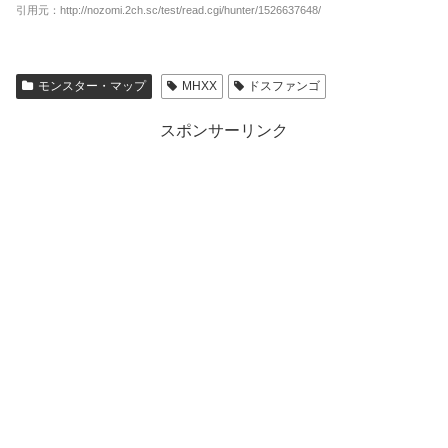
引用元：http://nozomi.2ch.sc/test/read.cgi/hunter/1526637648/
モンスター・マップ
MHXX
ドスファンゴ
スポンサーリンク