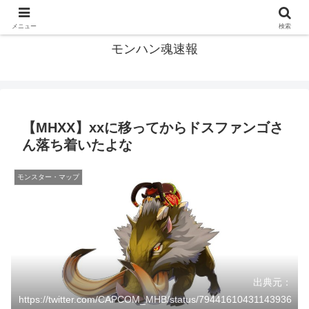
モンハン関連の情報まとめ
メニュー
検索
モンハン魂速報
【MHXX】xxに移ってからドスファンゴさ
ん落ち着いたよな
モンスター・マップ
出典元：
https://twitter.com/CAPCOM_MHB/status/79441610431143936