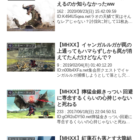
えるのか知らなかったww
162 : 2020/08/23(日) 15:42:09.59
ID:K494USqea.netラオの天鱗て実はそん
なレアじゃない？討伐9に対して11枚ある
わ163 : 2020/08/23(日) 15:44:02.39
ID:GJf1l7...
【MHXX】イャンガルルガが罠の
モンスター・マップ
上通ってもハマらずしかも罠が消
えてたんだけどなんで？
9 : 2019/02/04(月) 01:40:12.20
ID:n00lb4XFa.net集会所クエストでイャ
ンガルルガ捕獲しようとして落とし穴設
置したらイャンガルルガが上通っても穴
に落ちず、しかも罠が消えてたこれ何な
んだろう？10 : ...
【MHXX】獰猛金銀きっつい 回避
モンスター・マップ
に専念するくらいの心持じゃない
と死ねる
233 : 2017/06/18(日) 22:04:50.51
ID:gOR2oDY50.net獰猛金きっつい回避に
専念するくらいの心持じゃないと死ねる
けどそれじゃ手数が出せない234 :
2017/06/18(日) 22:15:09.59...
【MHXX】紅蓮石も落とす大龍結
モンスター・マップ