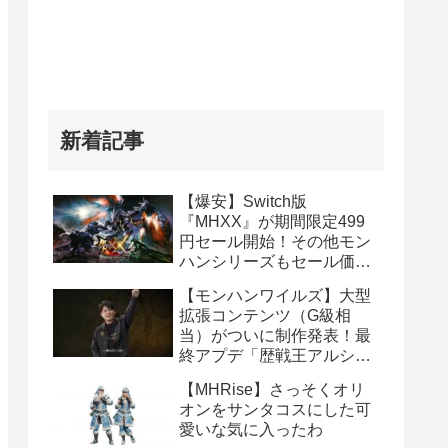
新着記事
【爆安】Switch版
『MHXX』が期間限定499
円セール開始！その他モン
ハンシリーズもセール価格
販売！！
【モンハンワイルズ】大型
拡張コンテンツ（G級相
当）がついに制作発表！最
終アプデ「歴戦王アルシュ
ベルド」や1周年記念イベ
【MHRise】さっそくオリ
ント情報まとめ
オンをサンタコスにした可
愛いな気に入ったわ