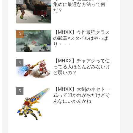
集めに最適な方法って何
だ？
【MHXX】今作最強クラス
の武器×スタイルはやっぱ
り・・・
【MHXX】チャアクって使
ってる人ほとんどみないけ
ど弱いの？
【MHXX】大剣のネセト一
式って叩かれがちだけどそ
んなにいかんかね