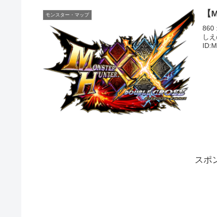
【
モンスター・マップ
860
しえの
ID:
スポ